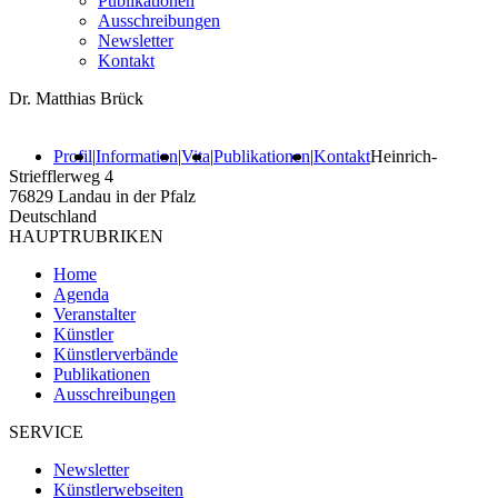
Publikationen
Ausschreibungen
Newsletter
Kontakt
Dr. Matthias Brück
Profil
|
Information
|
Vita
|
Publikationen
|
Kontakt
Heinrich-
Striefflerweg 4
76829 Landau in der Pfalz
Deutschland
HAUPTRUBRIKEN
Home
Agenda
Veranstalter
Künstler
Künstlerverbände
Publikationen
Ausschreibungen
SERVICE
Newsletter
Künstlerwebseiten