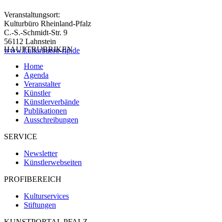
Veranstaltungsort:
Kulturbüro Rheinland-Pfalz
C.-S.-Schmidt-Str. 9
56112 Lahnstein
HAUPTRUBRIKEN
www.kulturbuero-rlp.de
Home
Agenda
Veranstalter
Künstler
Künstlerverbände
Publikationen
Ausschreibungen
SERVICE
Newsletter
Künstlerwebseiten
PROFIBEREICH
Kulturservices
Stiftungen
KUNSTPORTAL PFALZ