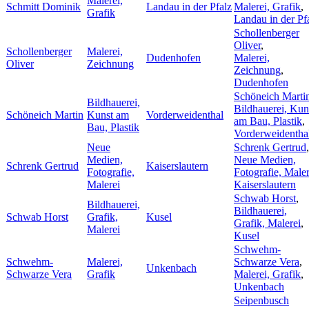
Malerei,
Schmitt Dominik
Landau in der Pfalz
Malerei, Grafik
,
Grafik
Landau in der Pf
Schollenberger
Oliver
,
Schollenberger
Malerei,
Dudenhofen
Malerei,
Oliver
Zeichnung
Zeichnung
,
Dudenhofen
Schöneich Marti
Bildhauerei,
Bildhauerei, Kun
Schöneich Martin
Kunst am
Vorderweidenthal
am Bau, Plastik
,
Bau, Plastik
Vorderweidentha
Neue
Schrenk Gertrud
,
Medien,
Neue Medien,
Schrenk Gertrud
Kaiserslautern
Fotografie,
Fotografie, Maler
Malerei
Kaiserslautern
Schwab Horst
,
Bildhauerei,
Bildhauerei,
Schwab Horst
Grafik,
Kusel
Grafik, Malerei
,
Malerei
Kusel
Schwehm-
Schwehm-
Malerei,
Schwarze Vera
,
Unkenbach
Schwarze Vera
Grafik
Malerei, Grafik
,
Unkenbach
Seipenbusch