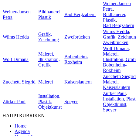
Weiner-Jansen
Petra
,
Weiner-Jansen
Bildhauerei,
Bad Bergzabern
Bildhauerei,
Petra
Plastik
Plastik
,
Bad Bergzabern
Wilms Hedda
,
Grafik,
Wilms Hedda
Zweibrücken
Grafik, Zeichnu
Zeichnung
Zweibrücken
Wolf Dimana
,
Malerei,
Malerei,
Bobenheim-
Wolf Dimana
Illustration,
Illustration, Graf
Roxheim
Grafik
Bobenheim-
Roxheim
Zucchetti Siegrid
Zucchetti Siegrid
Malerei
Kaiserslautern
Malerei
,
Kaiserslautern
Zürker Paul
,
Installation,
Installation, Plast
Zürker Paul
Plastik,
Speyer
Objektkunst
,
Objektkunst
Speyer
HAUPTRUBRIKEN
Home
Agenda