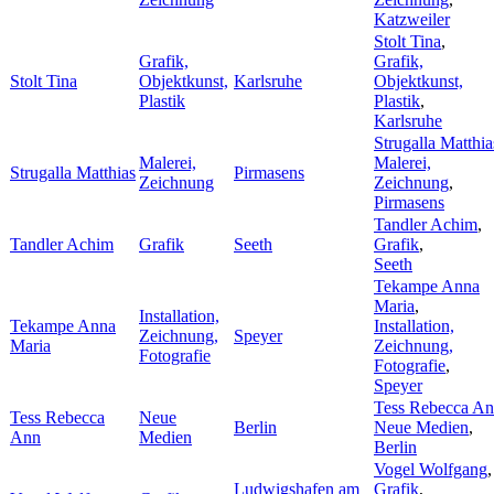
Katzweiler
Stolt Tina
,
Grafik,
Grafik,
Stolt Tina
Objektkunst,
Karlsruhe
Objektkunst,
Plastik
Plastik
,
Karlsruhe
Strugalla Matthia
Malerei,
Malerei,
Strugalla Matthias
Pirmasens
Zeichnung
Zeichnung
,
Pirmasens
Tandler Achim
,
Tandler Achim
Grafik
Seeth
Grafik
,
Seeth
Tekampe Anna
Maria
,
Installation,
Tekampe Anna
Installation,
Zeichnung,
Speyer
Maria
Zeichnung,
Fotografie
Fotografie
,
Speyer
Tess Rebecca A
Tess Rebecca
Neue
Berlin
Neue Medien
,
Ann
Medien
Berlin
Vogel Wolfgang
,
Ludwigshafen am
Grafik
,