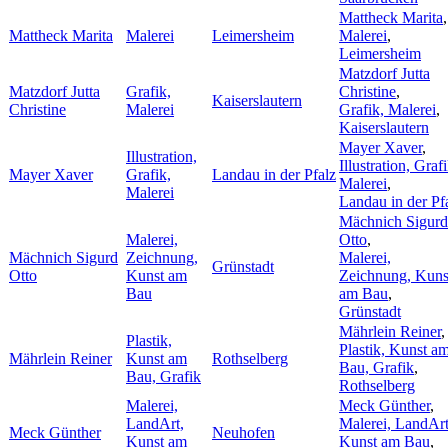
Mattheck Marita
,
Mattheck Marita
Malerei
Leimersheim
Malerei
,
Leimersheim
Matzdorf Jutta
Matzdorf Jutta
Grafik,
Christine
,
Kaiserslautern
Christine
Malerei
Grafik, Malerei
,
Kaiserslautern
Mayer Xaver
,
Illustration,
Illustration, Grafi
Mayer Xaver
Grafik,
Landau in der Pfalz
Malerei
,
Malerei
Landau in der Pf
Mächnich Sigurd
Malerei,
Otto
,
Mächnich Sigurd
Zeichnung,
Malerei,
Grünstadt
Otto
Kunst am
Zeichnung, Kuns
Bau
am Bau
,
Grünstadt
Mährlein Reiner
,
Plastik,
Plastik, Kunst a
Mährlein Reiner
Kunst am
Rothselberg
Bau, Grafik
,
Bau, Grafik
Rothselberg
Malerei,
Meck Günther
,
LandArt,
Malerei, LandArt
Meck Günther
Neuhofen
Kunst am
Kunst am Bau
,