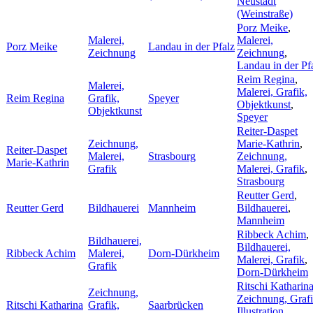
Neustadt
(Weinstraße)
Porz Meike
,
Malerei,
Malerei,
Porz Meike
Landau in der Pfalz
Zeichnung
Zeichnung
,
Landau in der Pf
Reim Regina
,
Malerei,
Malerei, Grafik,
Reim Regina
Grafik,
Speyer
Objektkunst
,
Objektkunst
Speyer
Reiter-Daspet
Zeichnung,
Marie-Kathrin
,
Reiter-Daspet
Malerei,
Strasbourg
Zeichnung,
Marie-Kathrin
Grafik
Malerei, Grafik
,
Strasbourg
Reutter Gerd
,
Reutter Gerd
Bildhauerei
Mannheim
Bildhauerei
,
Mannheim
Ribbeck Achim
,
Bildhauerei,
Bildhauerei,
Ribbeck Achim
Malerei,
Dorn-Dürkheim
Malerei, Grafik
,
Grafik
Dorn-Dürkheim
Ritschi Katharin
Zeichnung,
Zeichnung, Grafi
Ritschi Katharina
Grafik,
Saarbrücken
Illustration
,