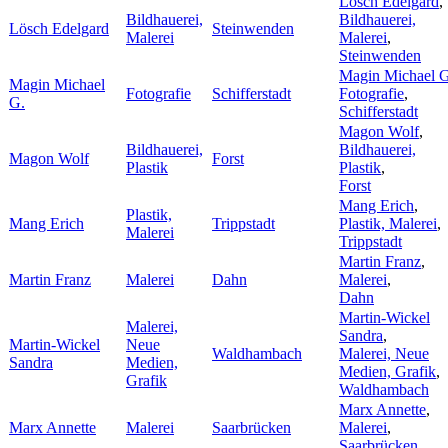
Lösch Edelgard
,
Bildhauerei,
Bildhauerei,
Lösch Edelgard
Steinwenden
Malerei
Malerei
,
Steinwenden
Magin Michael G
Magin Michael
Fotografie
Schifferstadt
Fotografie
,
G.
Schifferstadt
Magon Wolf
,
Bildhauerei,
Bildhauerei,
Magon Wolf
Forst
Plastik
Plastik
,
Forst
Mang Erich
,
Plastik,
Mang Erich
Trippstadt
Plastik, Malerei
,
Malerei
Trippstadt
Martin Franz
,
Martin Franz
Malerei
Dahn
Malerei
,
Dahn
Martin-Wickel
Malerei,
Sandra
,
Martin-Wickel
Neue
Waldhambach
Malerei, Neue
Sandra
Medien,
Medien, Grafik
,
Grafik
Waldhambach
Marx Annette
,
Marx Annette
Malerei
Saarbrücken
Malerei
,
Saarbrücken