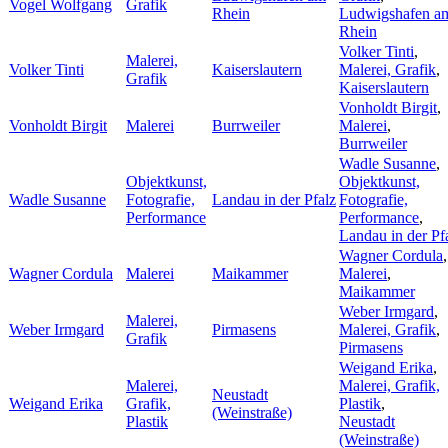
Vogel Wolfgang
Grafik
Rhein
Ludwigshafen a
Rhein
Volker Tinti
,
Malerei,
Volker Tinti
Kaiserslautern
Malerei, Grafik
,
Grafik
Kaiserslautern
Vonholdt Birgit
,
Vonholdt Birgit
Malerei
Burrweiler
Malerei
,
Burrweiler
Wadle Susanne
,
Objektkunst,
Objektkunst,
Wadle Susanne
Fotografie,
Landau in der Pfalz
Fotografie,
Performance
Performance
,
Landau in der Pf
Wagner Cordula
,
Wagner Cordula
Malerei
Maikammer
Malerei
,
Maikammer
Weber Irmgard
,
Malerei,
Weber Irmgard
Pirmasens
Malerei, Grafik
,
Grafik
Pirmasens
Weigand Erika
,
Malerei,
Malerei, Grafik,
Neustadt
Weigand Erika
Grafik,
Plastik
,
(Weinstraße)
Plastik
Neustadt
(Weinstraße)