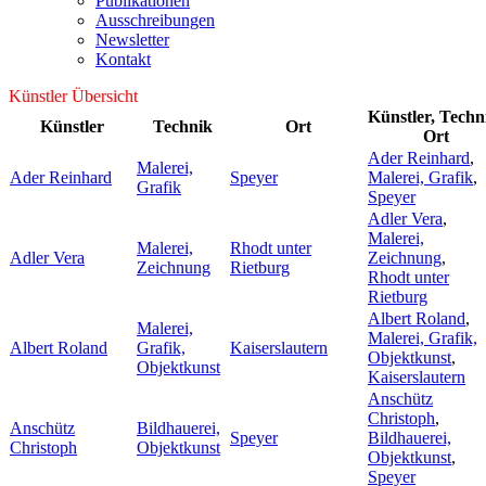
Publikationen
Ausschreibungen
Newsletter
Kontakt
Künstler Übersicht
Künstler, Techn
Künstler
Technik
Ort
Ort
Ader Reinhard
,
Malerei,
Ader Reinhard
Speyer
Malerei, Grafik
,
Grafik
Speyer
Adler Vera
,
Malerei,
Malerei,
Rhodt unter
Adler Vera
Zeichnung
,
Zeichnung
Rietburg
Rhodt unter
Rietburg
Albert Roland
,
Malerei,
Malerei, Grafik,
Albert Roland
Grafik,
Kaiserslautern
Objektkunst
,
Objektkunst
Kaiserslautern
Anschütz
Christoph
,
Anschütz
Bildhauerei,
Speyer
Bildhauerei,
Christoph
Objektkunst
Objektkunst
,
Speyer