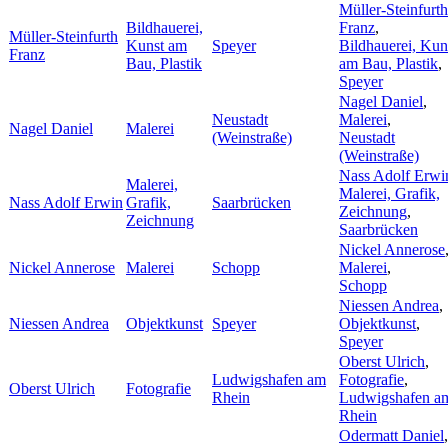
Müller-Steinfurth
Bildhauerei,
Franz
,
Müller-Steinfurth
Kunst am
Speyer
Bildhauerei, Kun
Franz
Bau, Plastik
am Bau, Plastik
,
Speyer
Nagel Daniel
,
Neustadt
Malerei
,
Nagel Daniel
Malerei
(Weinstraße)
Neustadt
(Weinstraße)
Nass Adolf Erwi
Malerei,
Malerei, Grafik,
Nass Adolf Erwin
Grafik,
Saarbrücken
Zeichnung
,
Zeichnung
Saarbrücken
Nickel Annerose
Nickel Annerose
Malerei
Schopp
Malerei
,
Schopp
Niessen Andrea
,
Niessen Andrea
Objektkunst
Speyer
Objektkunst
,
Speyer
Oberst Ulrich
,
Ludwigshafen am
Fotografie
,
Oberst Ulrich
Fotografie
Rhein
Ludwigshafen a
Rhein
Odermatt Daniel
,