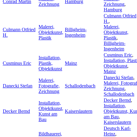
Conrad Martin
Hamburg
Zeichnung
Zeichnung
,
Hamburg
Culmann Otfried
H.
,
Malerei,
Malerei,
Culmann Otfried
Billigheim-
Objektkunst,
Objektkunst,
H.
Ingenheim
Plastik
Plastik
,
Billigheim-
Ingenheim
Cusminus Eric
,
Installation,
Installation, Plast
Cusminus Eric
Plastik,
Mainz
Objektkunst
,
Objektkunst
Mainz
Danecki Stefan
,
Malerei,
Malerei, Fotograf
Danecki Stefan
Fotografie,
Schallodenbach
Zeichnung
,
Zeichnung
Schallodenbach
Decker Bernd
,
Installation,
Installation,
Objektkunst,
Decker Bernd
Kaiserslautern
Objektkunst, Ku
Kunst am
am Bau
,
Bau
Kaiserslautern
Deutsch Karl-
Bildhauerei,
Heinz
,