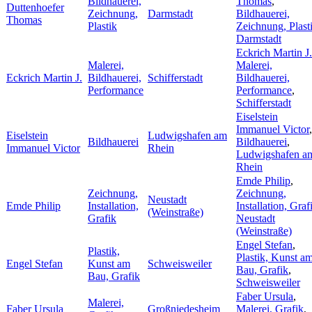
Bildhauerei,
Thomas
,
Duttenhoefer
Zeichnung,
Darmstadt
Bildhauerei,
Thomas
Plastik
Zeichnung, Plast
Darmstadt
Eckrich Martin J.
Malerei,
Malerei,
Eckrich Martin J.
Bildhauerei,
Schifferstadt
Bildhauerei,
Performance
Performance
,
Schifferstadt
Eiselstein
Immanuel Victor
,
Eiselstein
Ludwigshafen am
Bildhauerei
Bildhauerei
,
Immanuel Victor
Rhein
Ludwigshafen a
Rhein
Emde Philip
,
Zeichnung,
Zeichnung,
Neustadt
Emde Philip
Installation,
Installation, Graf
(Weinstraße)
Grafik
Neustadt
(Weinstraße)
Engel Stefan
,
Plastik,
Plastik, Kunst a
Engel Stefan
Kunst am
Schweisweiler
Bau, Grafik
,
Bau, Grafik
Schweisweiler
Faber Ursula
,
Malerei,
Faber Ursula
Großniedesheim
Malerei, Grafik
,