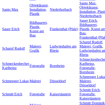
Santo Max
,
Objektkunst,
Objektkunst,
Santo Max
Installation,
Niederhorbach
Installation, Plast
Plastik
Niederhorbach
Sauer Erich
,
Bildhauerei,
Bildhauerei,
Plastik,
Sauer Erich
Frankenthal (Pfalz)
Plastik, Kunst a
Kunst am
Bau
,
Bau
Frankenthal (Pfal
Scharpf Rudolf
,
Malerei,
Ludwigshafen am
Malerei, Grafik
,
Scharpf Rudolf
Grafik
Rhein
Ludwigshafen a
Rhein
Schmeckenbeche
Schmeckenbecher
Karlheinz
,
Fotografie
Bornheim
Karlheinz
Fotografie
,
Bornheim
Schmenger Luka
Schmenger Lukas
Malerei
Düsseldorf
Malerei
,
Düsseldorf
Schmitt Erich
,
Schmitt Erich
Fotografie
Kaiserslautern
Fotografie
,
Kaiserslautern
Schmitt Dominik