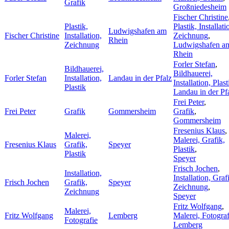
Grafik
Großniedesheim
Fischer Christine
Plastik,
Plastik, Installati
Ludwigshafen am
Fischer Christine
Installation,
Zeichnung
,
Rhein
Zeichnung
Ludwigshafen a
Rhein
Forler Stefan
,
Bildhauerei,
Bildhauerei,
Forler Stefan
Installation,
Landau in der Pfalz
Installation, Plast
Plastik
Landau in der Pf
Frei Peter
,
Frei Peter
Grafik
Gommersheim
Grafik
,
Gommersheim
Fresenius Klaus
,
Malerei,
Malerei, Grafik,
Fresenius Klaus
Grafik,
Speyer
Plastik
,
Plastik
Speyer
Frisch Jochen
,
Installation,
Installation, Graf
Frisch Jochen
Grafik,
Speyer
Zeichnung
,
Zeichnung
Speyer
Fritz Wolfgang
,
Malerei,
Fritz Wolfgang
Lemberg
Malerei, Fotograf
Fotografie
Lemberg