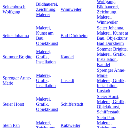
Wolfgang
,
Bildhauerei,
Seipenbusch
Bildhauerei,
Zeichnung,
Winnweiler
Wolfgang
Zeichnung,
Malerei
Malerei
,
Winnweiler
Malerei,
Seiter Johanna
,
Kunst am
Malerei, Kunst 
Seiter Johanna
Bad Dürkheim
Bau,
Bau, Objektkuns
Objektkunst
Bad Dürkheim
Sommer Brigitte
,
Malerei,
Malerei, Grafik,
Sommer Brigitte
Grafik,
Kandel
Installation
,
Installation
Kandel
Sprenger Anne-
Malerei,
Marie
,
Sprenger Anne-
Grafik,
Lustadt
Malerei, Grafik,
Marie
Installation
Installation
,
Lustadt
Steier Horst
,
Malerei,
Malerei, Grafik,
Steier Horst
Grafik,
Schifferstadt
Objektkunst
,
Objektkunst
Schifferstadt
Stein Pan
,
Malerei,
Malerei,
Stein Pan
Katzweiler
Zeichnung
Zeichnung
,