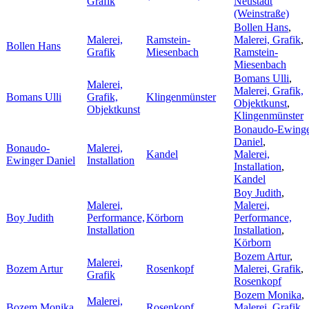
Grafik
Neustadt
(Weinstraße)
Bollen Hans
,
Malerei,
Ramstein-
Malerei, Grafik
,
Bollen Hans
Grafik
Miesenbach
Ramstein-
Miesenbach
Bomans Ulli
,
Malerei,
Malerei, Grafik,
Bomans Ulli
Grafik,
Klingenmünster
Objektkunst
,
Objektkunst
Klingenmünster
Bonaudo-Ewing
Daniel
,
Bonaudo-
Malerei,
Kandel
Malerei,
Ewinger Daniel
Installation
Installation
,
Kandel
Boy Judith
,
Malerei,
Malerei,
Boy Judith
Performance,
Körborn
Performance,
Installation
Installation
,
Körborn
Bozem Artur
,
Malerei,
Bozem Artur
Rosenkopf
Malerei, Grafik
,
Grafik
Rosenkopf
Bozem Monika
,
Malerei,
Bozem Monika
Rosenkopf
Malerei, Grafik
,