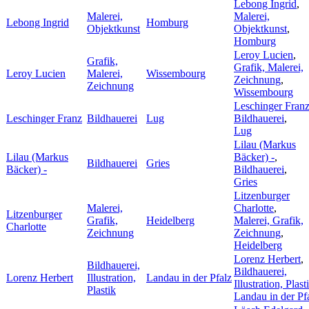
Lebong Ingrid
,
Malerei,
Malerei,
Lebong Ingrid
Homburg
Objektkunst
Objektkunst
,
Homburg
Leroy Lucien
,
Grafik,
Grafik, Malerei,
Leroy Lucien
Malerei,
Wissembourg
Zeichnung
,
Zeichnung
Wissembourg
Leschinger Fran
Leschinger Franz
Bildhauerei
Lug
Bildhauerei
,
Lug
Lilau (Markus
Lilau (Markus
Bäcker) -
,
Bildhauerei
Gries
Bäcker) -
Bildhauerei
,
Gries
Litzenburger
Malerei,
Charlotte
,
Litzenburger
Grafik,
Heidelberg
Malerei, Grafik,
Charlotte
Zeichnung
Zeichnung
,
Heidelberg
Lorenz Herbert
,
Bildhauerei,
Bildhauerei,
Lorenz Herbert
Illustration,
Landau in der Pfalz
Illustration, Plast
Plastik
Landau in der Pf