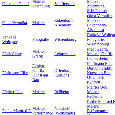
Malerei,
Malerei,
Odermatt Daniel
Schifferstadt
Zeichnung
Zeichnung
,
Schifferstadt
Olma Veronika
,
Enkenbach-
Malerei
,
Olma Veronika
Malerei
Alsenborn
Enkenbach-
Alsenborn
Pankoke Wolfga
Pankoke
Fotografie
Wissembourg
Fotografie
,
Wolfgang
Wissembourg
Pfadt Georg
,
Malerei,
Pfadt Georg
Leimersheim
Malerei, Grafik
,
Grafik
Leimersheim
Pfaffmann Elke
,
Design,
Design, Grafik,
Grafik,
Offenbach
Pfaffmann Elke
Kunst am Bau
,
Kunst am
(Queich)
Offenbach
Bau
(Queich)
Pfeiffer Udo
,
Pfeiffer Udo
Malerei
Bellheim
Malerei
,
Bellheim
Plathe Manfred E
Malerei,
Malerei,
Neustadt
Plathe Manfred E.
Performance
,
Performance
(Weinstraße)