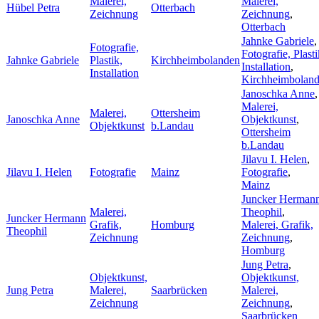
Malerei,
Malerei,
Hübel Petra
Otterbach
Zeichnung
Zeichnung
,
Otterbach
Jahnke Gabriele
,
Fotografie,
Fotografie, Plasti
Jahnke Gabriele
Plastik,
Kirchheimbolanden
Installation
,
Installation
Kirchheimbolan
Janoschka Anne
,
Malerei,
Malerei,
Ottersheim
Janoschka Anne
Objektkunst
,
Objektkunst
b.Landau
Ottersheim
b.Landau
Jilavu I. Helen
,
Jilavu I. Helen
Fotografie
Mainz
Fotografie
,
Mainz
Juncker Herman
Malerei,
Theophil
,
Juncker Hermann
Grafik,
Homburg
Malerei, Grafik,
Theophil
Zeichnung
Zeichnung
,
Homburg
Jung Petra
,
Objektkunst,
Objektkunst,
Jung Petra
Malerei,
Saarbrücken
Malerei,
Zeichnung
Zeichnung
,
Saarbrücken