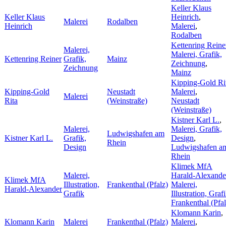
Keller Klaus
Keller Klaus
Heinrich
,
Malerei
Rodalben
Heinrich
Malerei
,
Rodalben
Kettenring Reine
Malerei,
Malerei, Grafik,
Kettenring Reiner
Grafik,
Mainz
Zeichnung
,
Zeichnung
Mainz
Kipping-Gold Ri
Kipping-Gold
Neustadt
Malerei
,
Malerei
Rita
(Weinstraße)
Neustadt
(Weinstraße)
Kistner Karl L.
,
Malerei,
Malerei, Grafik,
Ludwigshafen am
Kistner Karl L.
Grafik,
Design
,
Rhein
Design
Ludwigshafen a
Rhein
Klimek MfA
Malerei,
Harald-Alexande
Klimek MfA
Illustration,
Frankenthal (Pfalz)
Malerei,
Harald-Alexander
Grafik
Illustration, Graf
Frankenthal (Pfal
Klomann Karin
,
Klomann Karin
Malerei
Frankenthal (Pfalz)
Malerei
,