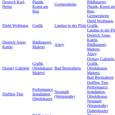
Deutsch Karl-
Plastik,
Bildhauerei,
Germersheim
Heinz
Kunst am
Plastik, Kunst a
Bau
Bau
,
Germersheim
Diehl Wolfgang
,
Diehl Wolfgang
Grafik
Landau in der Pfalz
Grafik
,
Landau in der Pf
Dietrich Anne-
Katrin
,
Dietrich Anne-
Bildhauerei,
Alzey
Bildhauerei,
Katrin
Malerei
Malerei
,
Alzey
Domay Gabriele
,
Grafik,
Grafik,
Domay Gabriele
Objektkunst,
Bad Bergzabern
Objektkunst,
Malerei
Malerei
,
Bad Bergzabern
Duffing Tine
,
Performance,
Performance,
Neustadt
Installation,
Duffing Tine
Installation,
(Weinstraße)
Objektkunst
,
Objektkunst
Neustadt
(Weinstraße)
Duttenhoefer