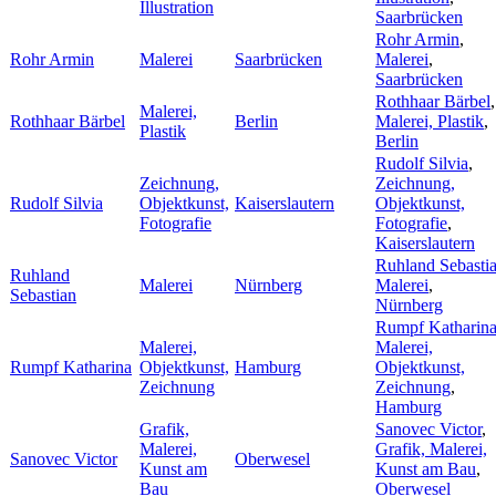
Illustration
Saarbrücken
Rohr Armin
,
Rohr Armin
Malerei
Saarbrücken
Malerei
,
Saarbrücken
Rothhaar Bärbel
,
Malerei,
Rothhaar Bärbel
Berlin
Malerei, Plastik
,
Plastik
Berlin
Rudolf Silvia
,
Zeichnung,
Zeichnung,
Rudolf Silvia
Objektkunst,
Kaiserslautern
Objektkunst,
Fotografie
Fotografie
,
Kaiserslautern
Ruhland Sebasti
Ruhland
Malerei
Nürnberg
Malerei
,
Sebastian
Nürnberg
Rumpf Katharin
Malerei,
Malerei,
Rumpf Katharina
Objektkunst,
Hamburg
Objektkunst,
Zeichnung
Zeichnung
,
Hamburg
Grafik,
Sanovec Victor
,
Malerei,
Grafik, Malerei,
Sanovec Victor
Oberwesel
Kunst am
Kunst am Bau
,
Bau
Oberwesel