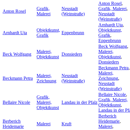
Anton Rosel
,
Grafik,
Neustadt
Grafik, Malerei
,
Anton Rosel
Malerei
(Weinstraße)
Neustadt
(Weinstraße)
Arnhardt Uta
,
Objektkunst,
Objektkunst,
Arnhardt Uta
Eppenbrunn
Grafik
Grafik
,
Eppenbrunn
Beck Wolfgang
,
Malerei,
Malerei,
Beck Wolfgang
Donsieders
Objektkunst
Objektkunst
,
Donsieders
Beckmann Petra
,
Malerei,
Malerei,
Neustadt
Beckmann Petra
Zeichnung
,
Zeichnung
(Weinstraße)
Neustadt
(Weinstraße)
Bellaire Nicole
,
Grafik,
Grafik, Malerei,
Bellaire Nicole
Malerei,
Landau in der Pfalz
Objektkunst
,
Objektkunst
Landau in der Pf
Berberich
Berberich
Heidemarie
,
Malerei
Kruft
Heidemarie
Malerei
,