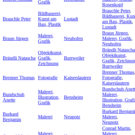
Grafik
Rosenkopf
Brauchle Peter
,
Bildhauerei,
Bildhauerei, Kun
Brauchle Peter
Kunst am
Lustadt
am Bau, Plastik
,
Bau, Plastik
Lustadt
Braun Jürgen
,
Malerei,
Braun Jürgen
Neuhofen
Malerei, Grafik
,
Grafik
Neuhofen
Brändli Natascha
Objektkunst,
Objektkunst,
Brändli Natascha
Grafik,
Burrweiler
Grafik, Zeichnu
Zeichnung
Burrweiler
Brenner Thomas
Brenner Thomas
Fotografie
Kaiserslautern
Fotografie
,
Kaiserslautern
Bundschuh Anet
Malerei,
Bundschuh
Malerei,
Illustration,
Bensheim
Anette
Illustration, Graf
Grafik
Bensheim
Burkard Benjam
Burkard
Malerei
Neupotz
Malerei
,
Benjamin
Neupotz
Conrad Martin
,
Malerei,
Malerei,