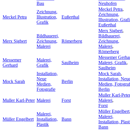
Bau
Neuhofen
Meckel Petra
,
Zeichnung,
Zeichnung,
Meckel Petra
Illustration,
Eußerthal
Illustration, Graf
Grafik
Eußerthal
Merx Sigbert
,
Bildhauerei,
Bildhauerei,
Merx Sigbert
Zeichnung,
Römerberg
Zeichnung,
Malerei
Malerei
,
Römerberg
Messemer Gerha
Messemer
Malerei,
Saulheim
Malerei, Grafik
,
Gerhard
Grafik
Saulheim
Installation,
Mock Sarah
,
Neue
Installation, Neu
Mock Sarah
Berlin
Medien,
Medien, Fotograf
Fotografie
Berlin
Muller Karl-Pete
Muller Karl-Peter
Malerei
Forst
Malerei
,
Forst
Müller Engelbert
Malerei,
Malerei,
Müller Engelbert
Installation,
Bann
Installation, Plast
Plastik
Bann