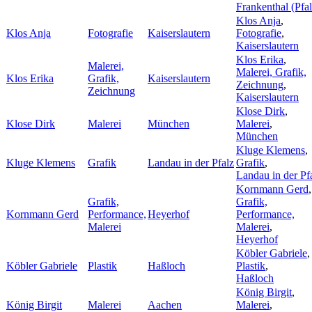
Frankenthal (Pfal
Klos Anja
,
Klos Anja
Fotografie
Kaiserslautern
Fotografie
,
Kaiserslautern
Klos Erika
,
Malerei,
Malerei, Grafik,
Klos Erika
Grafik,
Kaiserslautern
Zeichnung
,
Zeichnung
Kaiserslautern
Klose Dirk
,
Klose Dirk
Malerei
München
Malerei
,
München
Kluge Klemens
,
Kluge Klemens
Grafik
Landau in der Pfalz
Grafik
,
Landau in der Pf
Kornmann Gerd
,
Grafik,
Grafik,
Kornmann Gerd
Performance,
Heyerhof
Performance,
Malerei
Malerei
,
Heyerhof
Köbler Gabriele
,
Köbler Gabriele
Plastik
Haßloch
Plastik
,
Haßloch
König Birgit
,
König Birgit
Malerei
Aachen
Malerei
,