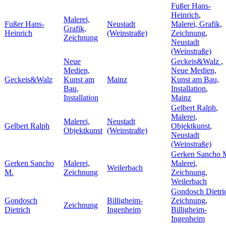
Fußer Hans-
Heinrich
,
Malerei,
Fußer Hans-
Neustadt
Malerei, Grafik,
Grafik,
Heinrich
(Weinstraße)
Zeichnung
,
Zeichnung
Neustadt
(Weinstraße)
Neue
Geckeis&Walz
,
Medien,
Neue Medien,
Geckeis&Walz
Kunst am
Mainz
Kunst am Bau,
Bau,
Installation
,
Installation
Mainz
Gelbert Ralph
,
Malerei,
Malerei,
Neustadt
Gelbert Ralph
Objektkunst
,
Objektkunst
(Weinstraße)
Neustadt
(Weinstraße)
Gerken Sancho 
Gerken Sancho
Malerei,
Malerei,
Weilerbach
M.
Zeichnung
Zeichnung
,
Weilerbach
Gondosch Dietri
Gondosch
Billigheim-
Zeichnung
,
Zeichnung
Dietrich
Ingenheim
Billigheim-
Ingenheim