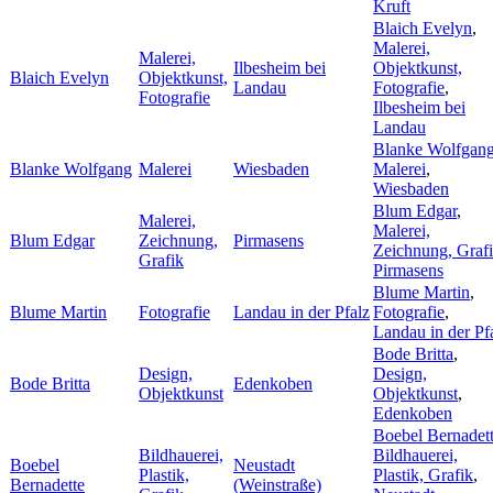
Kruft
Blaich Evelyn
,
Malerei,
Malerei,
Ilbesheim bei
Objektkunst,
Blaich Evelyn
Objektkunst,
Landau
Fotografie
,
Fotografie
Ilbesheim bei
Landau
Blanke Wolfgan
Blanke Wolfgang
Malerei
Wiesbaden
Malerei
,
Wiesbaden
Blum Edgar
,
Malerei,
Malerei,
Blum Edgar
Zeichnung,
Pirmasens
Zeichnung, Graf
Grafik
Pirmasens
Blume Martin
,
Blume Martin
Fotografie
Landau in der Pfalz
Fotografie
,
Landau in der Pf
Bode Britta
,
Design,
Design,
Bode Britta
Edenkoben
Objektkunst
Objektkunst
,
Edenkoben
Boebel Bernadet
Bildhauerei,
Bildhauerei,
Boebel
Neustadt
Plastik,
Plastik, Grafik
,
Bernadette
(Weinstraße)