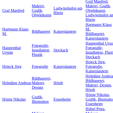
Graf Manfred
,
Malerei,
Malerei, Grafik,
Ludwigshafen am
Graf Manfred
Grafik,
Objektkunst
,
Rhein
Objektkunst
Ludwigshafen a
Rhein
Hartmann Klaus
Hartmann Klaus
M.
,
Bildhauerei
Kaiserslautern
M.
Bildhauerei
,
Kaiserslautern
Haupenthal Ursu
Fotografie,
Haupenthal
Fotografie,
Installation,
Stockach
Ursula
Installation, Plast
Plastik
Stockach
Heieck Jörg
,
Heieck Jörg
Fotografie
Kaiserslautern
Fotografie
,
Kaiserslautern
Helmling Andrea
Bildhauerei,
Bildhauerei,
Helmling Andreas
Malerei,
Hördt
Malerei, Design
,
Design
Hördt
Hönig Nikolas
,
Grafik,
Hönig Nikolas
Essenheim
Grafik, Illustrati
Illustration
Essenheim
Hübel Petra
,