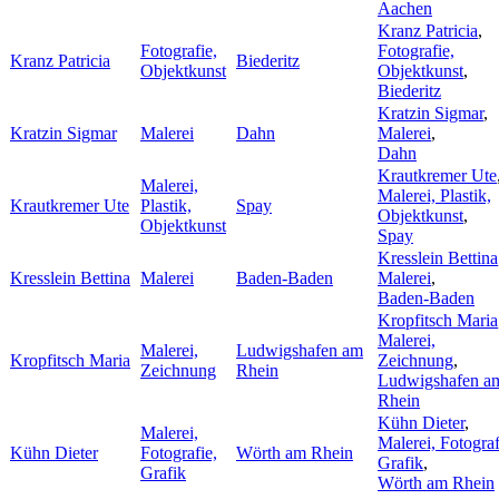
Aachen
Kranz Patricia
,
Fotografie,
Fotografie,
Kranz Patricia
Biederitz
Objektkunst
Objektkunst
,
Biederitz
Kratzin Sigmar
,
Kratzin Sigmar
Malerei
Dahn
Malerei
,
Dahn
Krautkremer Ute
Malerei,
Malerei, Plastik,
Krautkremer Ute
Plastik,
Spay
Objektkunst
,
Objektkunst
Spay
Kresslein Bettina
Kresslein Bettina
Malerei
Baden-Baden
Malerei
,
Baden-Baden
Kropfitsch Maria
Malerei,
Malerei,
Ludwigshafen am
Kropfitsch Maria
Zeichnung
,
Zeichnung
Rhein
Ludwigshafen a
Rhein
Kühn Dieter
,
Malerei,
Malerei, Fotograf
Kühn Dieter
Fotografie,
Wörth am Rhein
Grafik
,
Grafik
Wörth am Rhein