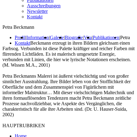
Publikationen
Ausschreibungen
Newsletter
Kontakt
Petra Beckmann
Profil
|
Information
|
Galerie
|
Biografie
|
Vita
|
Publikationen
|
Petra
Kontakt
Beckmann erzeugt in ihren Bildern gleichsam einen
Farbsog. Verbunden ist diese Palette kräftiger und reicher Farben mit
flirrenden Lichtfäden. Es ist malerisch umgesetzte Energie,
verbunden mit Linien, die hier wie lyrische Notationen erscheinen.
(M. Wissen M.A., 2001)
Petra Beckmanns Malerei ist äußerst vielschichtig und von großer
sinnlicher Ausstrahlung. Ihre Bilder leben von der Stofflichkeit der
Oberfläche und dem Zusammenspiel von Figürlichem mit
informeller Malstruktur… Mit dieser vielschichtigen Maltechnik und
ihren formauflösenden Tendenzen macht Petra Beckmann zeitliche
Prozesse nachvollziehbar, wie Aspekte des Vergänglichen, die
charakteristisch für alle ihre Arbeiten sind. (Dr. U. Hauser-Suida,
2002)
HAUPTRUBRIKEN
Home