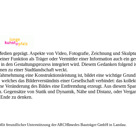
edien geprägt. Aspekte von Video, Fotografie, Zeichnung und Skulptur 
einer Funktion als Träger oder Vermittler einer Information auch ein ge
l in den Gestaltungsprozess integriert wird. Diesem Gedanken folgend i
onen zu einer Stadtlandschaft weckt.
rnehmung eine Konstruktionsleistung ist, bildet eine wichtige Grund
, welches das Bilderverständnis einer Gesellschaft verbindet: das kolle
 eine Veränderung des Bildes eine Entfremdung erzeugt. Aus diesem Span
en. Gegensätze von Statik und Dynamik, Nähe und Distanz, oder Vergan
u Ende zu denken.
. Mit freundlicher Unterstützung der ARCHImedes Bauträger GmbH in Landau.