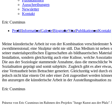
Publikationen
Ausschreibungen
Newsletter
Kontakt
Eric Cusminus
Profil
|
Information
|
Galerie
|
Biografie
|
Vita
|
Publikationen
|
Kontakt
Meine künstlerische Arbeit ist von der Kombination verschiedenster M
zweidimensional; eine Skulptur steht nie still. Das Medium ist neben s
seiner materialspezifischen Eigenschaften als bildhauerisches Materia
Installation, sondern gleichzeitig auch eine Kulisse, welche Assoziati
Die aus der Soziologie stammende Annahme, dass die menschliche Wah
Sozialisation geprägt und somit subjektiv. Zugleich gibt es aber etwas
eine Vertrautheit beim Betrachter generiert. Gleichzeitig wird durch
jedoch nicht klar einem Ort oder einer Zeit zugeordnet werden könn
ihn anzuregen die künstlerische Arbeit in der Ausstellungssituation z
Eric Cusminus
Präsenz von Eric Cusminus im Rahmen des Projekts "Junge Kunst aus der Pfalz"