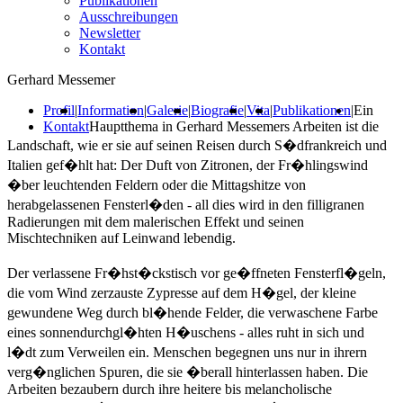
Publikationen
Ausschreibungen
Newsletter
Kontakt
Gerhard Messemer
Profil
|
Information
|
Galerie
|
Biografie
|
Vita
|
Publikationen
|
Ein
Kontakt
Hauptthema in Gerhard Messemers Arbeiten ist die
Landschaft, wie er sie auf seinen Reisen durch S�dfrankreich und
Italien gef�hlt hat: Der Duft von Zitronen, der Fr�hlingswind
�ber leuchtenden Feldern oder die Mittagshitze von
herabgelassenen Fensterl�den - all dies wird in den filligranen
Radierungen mit dem malerischen Effekt und seinen
Mischtechniken auf Leinwand lebendig.
Der verlassene Fr�hst�ckstisch vor ge�ffneten Fensterfl�geln,
die vom Wind zerzauste Zypresse auf dem H�gel, der kleine
gewundene Weg durch bl�hende Felder, die verwaschene Farbe
eines sonnendurchgl�hten H�uschens - alles ruht in sich und
l�dt zum Verweilen ein. Menschen begegnen uns nur in ihrern
verg�nglichen Spuren, die sie �berall hinterlassen haben. Die
Arbeiten bezaubern durch ihre heitere bis melancholische