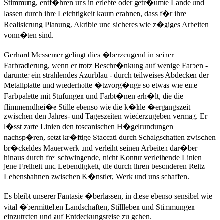
Stimmung, entf�hren uns in erlebte oder getr�umte Lande und
lassen durch ihre Leichtigkeit kaum erahnen, dass f�r ihre
Realisierung Planung, Akribie und sicheres wie z�giges Arbeiten
vonn�ten sind.
Gerhard Messemer gelingt dies �berzeugend in seiner
Farbradierung, wenn er trotz Beschr�nkung auf wenige Farben -
darunter ein strahlendes Azurblau - durch teilweises Abdecken der
Metallplatte und wiederholte �tzvorg�nge so etwas wie eine
Farbpalette mit Stufungen und Farbt�nen erh�lt, die die
flimmerndhei�e Stille ebenso wie die k�hle �ergangszeit
zwischen den Jahres- und Tageszeiten wiederzugeben vermag. Er
l�sst zarte Linien den toscanischen H�gelrundungen
nachsp�ren, setzt kr�ftige Staccati durch Schalgschatten zwischen
br�ckeldes Mauerwerk und verleiht seinen Arbeiten dar�ber
hinaus durch frei schwingende, nicht Kontur verleihende Linien
jene Freiheit und Lebendigkeit, die durch ihren besonderen Reitz
Lebensbahnen zwischen K�nstler, Werk und uns schaffen.
Es bleibt unserer Fantasie �berlassen, in diese ebenso sensibel wie
vital �bermittelten Landschaften, Stillleben und Stimmungen
einzutreten und auf Entdeckungsreise zu gehen.