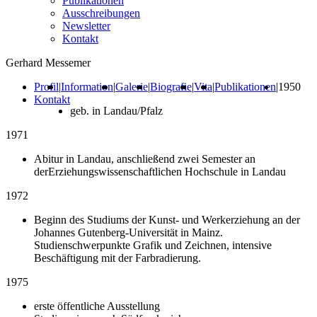
Publikationen
Ausschreibungen
Newsletter
Kontakt
Gerhard Messemer
Profil
|
Information
|
Galerie
|
Biografie
|
Vita
|
Publikationen
|
1950
Kontakt
geb. in Landau/Pfalz
1971
Abitur in Landau, anschließend zwei Semester an
derErziehungswissenschaftlichen Hochschule in Landau
1972
Beginn des Studiums der Kunst- und Werkerziehung an der
Johannes Gutenberg-Universität in Mainz.
Studienschwerpunkte Grafik und Zeichnen, intensive
Beschäftigung mit der Farbradierung.
1975
erste öffentliche Ausstellung