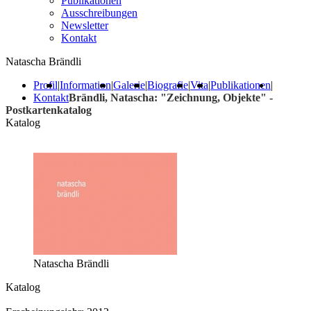
Publikationen
Ausschreibungen
Newsletter
Kontakt
Natascha Brändli
Profil
|
Information
|
Galerie
|
Biografie
|
Vita
|
Publikationen
|
Kontakt
Brändli, Natascha: "Zeichnung, Objekte" -
Postkartenkatalog
Katalog
Natascha Brändli
Katalog