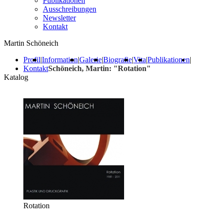
Publikationen
Ausschreibungen
Newsletter
Kontakt
Martin Schöneich
Profil
|
Information
|
Galerie
|
Biografie
|
Vita
|
Publikationen
|
Kontakt
Schöneich, Martin: "Rotation"
Katalog
Rotation