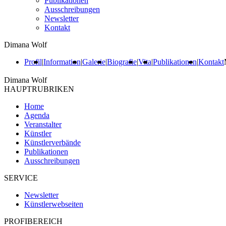
Publikationen
Ausschreibungen
Newsletter
Kontakt
Dimana Wolf
Profil
|
Information
|
Galerie
|
Biografie
|
Vita
|
Publikationen
|
Kontakt
Dimana Wolf
HAUPTRUBRIKEN
Home
Agenda
Veranstalter
Künstler
Künstlerverbände
Publikationen
Ausschreibungen
SERVICE
Newsletter
Künstlerwebseiten
PROFIBEREICH