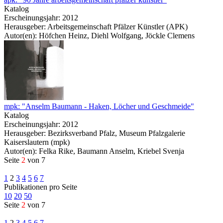
Katalog
Erscheinungsjahr: 2012
Herausgeber: Arbeitsgemeinschaft Pfälzer Künstler (APK)
Autor(en): Höfchen Heinz, Diehl Wolfgang, Jöckle Clemens
mpk: "Anselm Baumann - Haken, Löcher und Geschmeide"
Katalog
Erscheinungsjahr: 2012
Herausgeber: Bezirksverband Pfalz, Museum Pfalzgalerie
Kaiserslautern (mpk)
Autor(en): Felka Rike, Baumann Anselm, Kriebel Svenja
Seite
2
von 7
1
2
3
4
5
6
7
Publikationen pro Seite
10
20
50
Seite
2
von 7
1
2
3
4
5
6
7