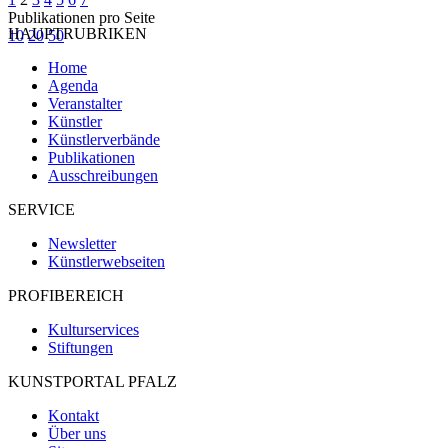
Publikationen pro Seite
HAUPTRUBRIKEN
10
20
50
Home
Agenda
Veranstalter
Künstler
Künstlerverbände
Publikationen
Ausschreibungen
SERVICE
Newsletter
Künstlerwebseiten
PROFIBEREICH
Kulturservices
Stiftungen
KUNSTPORTAL PFALZ
Kontakt
Über uns