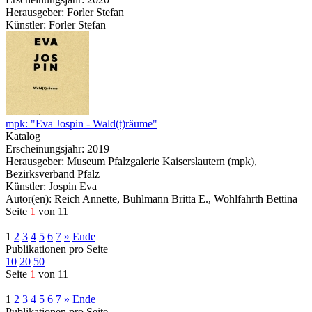
Herausgeber: Forler Stefan
Künstler: Forler Stefan
mpk: "Eva Jospin - Wald(t)räume"
Katalog
Erscheinungsjahr: 2019
Herausgeber: Museum Pfalzgalerie Kaiserslautern (mpk),
Bezirksverband Pfalz
Künstler: Jospin Eva
Autor(en): Reich Annette, Buhlmann Britta E., Wohlfahrth Bettina
Seite
1
von 11
1
2
3
4
5
6
7
»
Ende
Publikationen pro Seite
10
20
50
Seite
1
von 11
1
2
3
4
5
6
7
»
Ende
Publikationen pro Seite