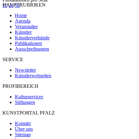
HAUPTRUBRIKEN
10
20
50
Home
Agenda
Veranstalter
Künstler
Künstlerverbände
Publikationen
Ausschreibungen
SERVICE
Newsletter
Künstlerwebseiten
PROFIBEREICH
Kulturservices
Stiftungen
KUNSTPORTAL PFALZ
Kontakt
Über uns
Sitemap