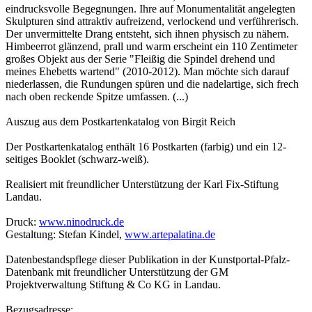
eindrucksvolle Begegnungen. Ihre auf Monumentalität angelegten
Skulpturen sind attraktiv aufreizend, verlockend und verführerisch.
Der unvermittelte Drang entsteht, sich ihnen physisch zu nähern.
Himbeerrot glänzend, prall und warm erscheint ein 110 Zentimeter
großes Objekt aus der Serie "Fleißig die Spindel drehend und
meines Ehebetts wartend" (2010-2012). Man möchte sich darauf
niederlassen, die Rundungen spüren und die nadelartige, sich frech
nach oben reckende Spitze umfassen. (...)
Auszug aus dem Postkartenkatalog von Birgit Reich
Der Postkartenkatalog enthält 16 Postkarten (farbig) und ein 12-
seitiges Booklet (schwarz-weiß).
Realisiert mit freundlicher Unterstützung der Karl Fix-Stiftung
Landau.
Druck:
www.ninodruck.de
Gestaltung: Stefan Kindel,
www.artepalatina.de
Datenbestandspflege dieser Publikation in der Kunstportal-Pfalz-
Datenbank mit freundlicher Unterstützung der GM
Projektverwaltung Stiftung & Co KG in Landau.
Bezugsadresse: