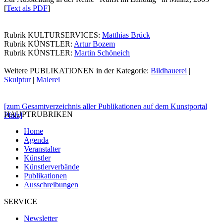
[
Text als PDF
]
Rubrik KULTURSERVICES:
Matthias Brück
Rubrik KÜNSTLER:
Artur Bozem
Rubrik KÜNSTLER:
Martin Schöneich
Weitere PUBLIKATIONEN in der Kategorie:
Bildhauerei
|
Skulptur
|
Malerei
[zum Gesamtverzeichnis aller Publikationen auf dem Kunstportal
HAUPTRUBRIKEN
Pfalz]
Home
Agenda
Veranstalter
Künstler
Künstlerverbände
Publikationen
Ausschreibungen
SERVICE
Newsletter