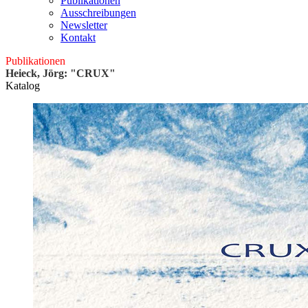
Publikationen
Ausschreibungen
Newsletter
Kontakt
Publikationen
Heieck, Jörg: "CRUX"
Katalog