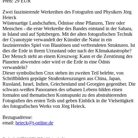
Preis: 29 EUR
Zwei faszinierende Werkreihen des Fotografen und Physikers Jörg
Heieck
Wüstenartige Landschaften, Ödnisse ohne Pflanzen, Tiere oder
Menschen - die erste Werkreihe des Bandes entstand in der Sahara,
in Island und auf Spitzbergen. Mit der alten fotografischen Technik
der Cyanotypie verwandelt der Künstler die Natur in ein
faszinierendes Spiel von Blautönen und verfremdeten Strukturen. Ist
dies die Erde in ihrem Urzustand oder nach der Klimakatastrophe?
Der Mensch steht an einem Kreuzweg: Kann er die Zerstörung des
Planeten abwenden oder wird er die Erde in eine Ödnis
verwandeln?
Dieser symbolischen Crux stehen im zweiten Teil belebte, von
Schriftbildern geprägte Straßenkreuzungen aus China, Japan,
Russland, Israel, Indien, Griechenland und Georgien gegenüber. Die
schwarz-weißen Panoramen des urbanen Lebens bilden einen
formalen und thematischen Kontrapunkt zu den abstrahierenden
Fotografien des ersten Teils und geben Einblick in die Vielseitigkeit
des fotografischen Werks von Jörg Heieck.
Bezugsadresse:
email:
heieck@t-online.de