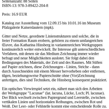
Seitenanzahl: 88 Seiten
ISBN-13: 978-3-89422-204-8
Preis: 16.9 EUR
Katalog zur Ausstellung vom 12.09.15 bis 10.01.16 im Museum
Pfalzgalerie Kaiserslautern (mpk).
Gitter und Netze, geordnete Linienstrukturen und solche, die in
freier Formation Raum erobern, gehören zu einem umfangreichen
Œuvre, das Katharina Hinsberg in variantenreichen Werkgruppen
kontinuierlich weiter entwickelt. Ihr Interesse gilt unterschiedlichen
Verfahren, mit denen sie das Medium Zeichnung immer wieder
befragt und neue Möglichkeiten auslotet. Sie folgt dabei den
Bedingungen des Materials, der Zeit und des Raumes. Mit Stiften
auf Papier zeichnen, diese Zeichnungen - Linien, Striche - dann
durch Ausschneiden mit einem Messer hervorheben oder entfernen,
tilgen, beziehungsweise Papierschnitte ohne (Vor)Zeichnung
anfertigen, dies sind Techniken, die Hinsberg konsequent praktiziert.
Ein optisches Verwirrspiel setzt ein, nähert man sich den Arbeiten
der Werkgruppe "Lacunae" (lat. lacuna, Lücke, Loch; Pl. lacunae).
Der Blick wechselt zwischen Papiergrund und Leerstelle, zwischen
vertikalen Linien und horizontalen Reihungen, zwischen Rot und
Weiß. Der Leer- oder Fehlstelle kommt eine entscheidende Rolle zu.