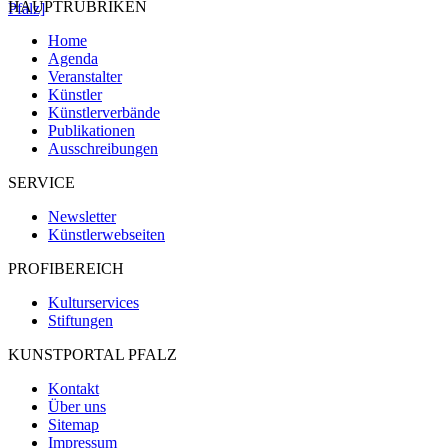
HAUPTRUBRIKEN
Pfalz]
Home
Agenda
Veranstalter
Künstler
Künstlerverbände
Publikationen
Ausschreibungen
SERVICE
Newsletter
Künstlerwebseiten
PROFIBEREICH
Kulturservices
Stiftungen
KUNSTPORTAL PFALZ
Kontakt
Über uns
Sitemap
Impressum