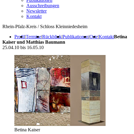
Publikationen
Ausschreibungen
Newsletter
Kontakt
Rhein-Pfalz-Kreis / Schloss Kleinniedesheim
Profil
|
Termine
|
Rückblick
|
Publikationen
|
Orte
|
Kontakt
Betina
Kaiser und Matthias Baumann
25.04.10 bis 16.05.10
Betina Kaiser