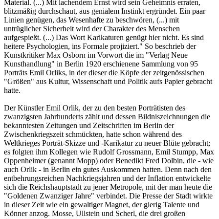
Material. (...) Mit lachendem Ernst wird sein Geheimnis erraten,
blitzmäßig durchschaut, aus genialem Instinkt ergründet. Ein paar
Linien genügen, das Wesenhafte zu beschwören, (...) mit
untrüglicher Sicherheit wird der Charakter des Menschen
aufgespießt. (...) Das Wort Karikaturen genügt hier nicht. Es sind
heitere Psychologien, ins Formale projiziert." So beschrieb der
Kunstkritiker Max Osborn im Vorwort die im "Verlag Neue
Kunsthandlung" in Berlin 1920 erschienene Sammlung von 95
Porträts Emil Orliks, in der dieser die Köpfe der zeitgenössischen
"Größen" aus Kultur, Wissenschaft und Politik aufs Papier gebracht
hatte.
Der Künstler Emil Orlik, der zu den besten Porträtisten des
zwanzigsten Jahrhunderts zählt und dessen Bildniszeichnungen die
bekanntesten Zeitungen und Zeitschriften im Berlin der
Zwischenkriegszeit schmückten, hatte schon während des
Weltkrieges Porträt-Skizze und -Karikatur zu neuer Blüte gebracht;
es folgten ihm Kollegen wie Rudolf Grossmann, Emil Stumpp, Max
Oppenheimer (genannt Mopp) oder Benedikt Fred Dolbin, die - wie
auch Orlik - in Berlin ein gutes Auskommen hatten. Denn nach den
entbehrungsreichen Nachkriegsjahren und der Inflation entwickelte
sich die Reichshauptstadt zu jener Metropole, mit der man heute die
"Goldenen Zwanziger Jahre" verbindet. Die Presse der Stadt wirkte
in dieser Zeit wie ein gewaltiger Magnet, der gierig Talente und
Könner anzog. Mosse, Ullstein und Scherl, die drei großen