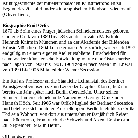
Kulturgeschichte der mitteleuropäischen Kunstmetropolen zu
Beginn des 20. Jahrhunderts in graphischen Bildnissen wieder auf.
(Oliver Bentz)
Biographie Emil Orlik
1870 als Sohn eines Prager jüdischen Schneidermeisters geboren,
studierte Orlik von 1889 bis 1893 an der privaten Malschule
Heinrich Knirrs in München und an der Akademie der Bildenden
Künste München. 1894 kehrte er nach Prag zurück, wo er sich 1897
endgültig mit einem eigenen Atelier etablierte. Entscheidend für
seine weitere künstlerische Entwicklung wurde eine Ostasienreise
nach Japan von 1900 bis 1901. 1904 zog er nach Wien um. Er war
von 1899 bis 1905 Mitglied der Wiener Secession.
Ein Ruf als Professor an die Staatliche Lehranstalt des Berliner
Kunstgewerbemuseums zum Leiter der Graphik-Klasse, ließ ihn
bereits ein Jahr später nach Berlin übersiedeln. Unter seinen
Schülern finden sich bekannte Namen wie George Grosz oder
Hannah Höch. Seit 1906 war Orlik Mitglied der Berliner Secession
und beteiligte sich an deren Ausstellungen. Berlin blieb bis zu Orliks
Tod sein Wohnort, von dort aus unternahm er fast jährlich Reisen
nach Südeuropa, Frankreich, die Schweiz und Asien. Er starb am
28. September 1932 in Berlin.
Öffnungszeiten: