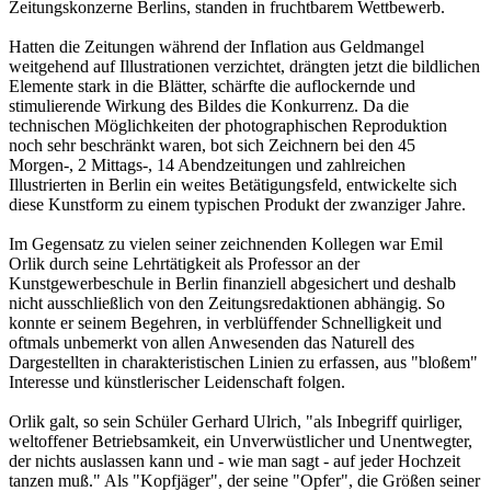
Zeitungskonzerne Berlins, standen in fruchtbarem Wettbewerb.
Hatten die Zeitungen während der Inflation aus Geldmangel
weitgehend auf Illustrationen verzichtet, drängten jetzt die bildlichen
Elemente stark in die Blätter, schärfte die auflockernde und
stimulierende Wirkung des Bildes die Konkurrenz. Da die
technischen Möglichkeiten der photographischen Reproduktion
noch sehr beschränkt waren, bot sich Zeichnern bei den 45
Morgen-, 2 Mittags-, 14 Abendzeitungen und zahlreichen
Illustrierten in Berlin ein weites Betätigungsfeld, entwickelte sich
diese Kunstform zu einem typischen Produkt der zwanziger Jahre.
Im Gegensatz zu vielen seiner zeichnenden Kollegen war Emil
Orlik durch seine Lehrtätigkeit als Professor an der
Kunstgewerbeschule in Berlin finanziell abgesichert und deshalb
nicht ausschließlich von den Zeitungsredaktionen abhängig. So
konnte er seinem Begehren, in verblüffender Schnelligkeit und
oftmals unbemerkt von allen Anwesenden das Naturell des
Dargestellten in charakteristischen Linien zu erfassen, aus "bloßem"
Interesse und künstlerischer Leidenschaft folgen.
Orlik galt, so sein Schüler Gerhard Ulrich, "als Inbegriff quirliger,
weltoffener Betriebsamkeit, ein Unverwüstlicher und Unentwegter,
der nichts auslassen kann und - wie man sagt - auf jeder Hochzeit
tanzen muß." Als "Kopfjäger", der seine "Opfer", die Größen seiner