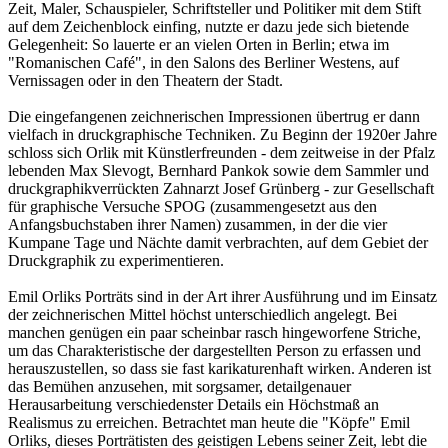
Zeit, Maler, Schauspieler, Schriftsteller und Politiker mit dem Stift
auf dem Zeichenblock einfing, nutzte er dazu jede sich bietende
Gelegenheit: So lauerte er an vielen Orten in Berlin; etwa im
"Romanischen Café", in den Salons des Berliner Westens, auf
Vernissagen oder in den Theatern der Stadt.
Die eingefangenen zeichnerischen Impressionen übertrug er dann
vielfach in druckgraphische Techniken. Zu Beginn der 1920er Jahre
schloss sich Orlik mit Künstlerfreunden - dem zeitweise in der Pfalz
lebenden Max Slevogt, Bernhard Pankok sowie dem Sammler und
druckgraphikverrückten Zahnarzt Josef Grünberg - zur Gesellschaft
für graphische Versuche SPOG (zusammengesetzt aus den
Anfangsbuchstaben ihrer Namen) zusammen, in der die vier
Kumpane Tage und Nächte damit verbrachten, auf dem Gebiet der
Druckgraphik zu experimentieren.
Emil Orliks Porträts sind in der Art ihrer Ausführung und im Einsatz
der zeichnerischen Mittel höchst unterschiedlich angelegt. Bei
manchen genügen ein paar scheinbar rasch hingeworfene Striche,
um das Charakteristische der dargestellten Person zu erfassen und
herauszustellen, so dass sie fast karikaturenhaft wirken. Anderen ist
das Bemühen anzusehen, mit sorgsamer, detailgenauer
Herausarbeitung verschiedenster Details ein Höchstmaß an
Realismus zu erreichen. Betrachtet man heute die "Köpfe" Emil
Orliks, dieses Porträtisten des geistigen Lebens seiner Zeit, lebt die