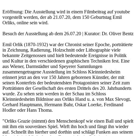
Eröffnung: Die Ausstellung wird in einem Filmbeitrag auf youtube
vorgestellt werden, der ab 21.07.20, dem 150 Geburtstag Emil
Orliks, online sein wird.
Besuch der Ausstellung ab dem 26.07.20 | Kurator: Dr. Oliver Bentz
Emil Orlik (1870-1932) war der Chronist seiner Epoche, porträtierte
in Zeichnung, Radierung, Holzschnitt oder Lithographie viele
bekannte Zeitgenossen und hielt bedeutende Ereignisse in Politik
und Kultur in den verschiedenen graphischen Techniken fest. Eine
aus Wiener, Darmstädter und Speyerer Sammlungen
zusammengetragene Ausstellung im Schloss Kleinniedesheim
erinnert jetzt an den vor 150 Jahren geborenen Künstler, der mit
seinen Konterfeis der bedeutendsten Protagonisten seiner Zeit zum
Porträtisten der Gesellschaft des ersten Drittels des 20. Jahrhunderts
wurde. Zu sehen sein werden in der Schau im Schloss
Kleinniedesheim Bildnisse aus Orliks Hand u. a. von Max Slevogt,
Gerhard Hauptmann, Hermann Bahr, Oskar Loerke, Ferdinand
Hodler oder Hans Thoma.
"Orliks Grazie (nimmt) den Menschenkopf wie einen Ball und spielt
mit ihm ein souveränes Spiel. Wirft ihn hoch und fängt ihn wieder
auf. Schnellt ihn hierher und dorthin und schlägt Funken aus seinem