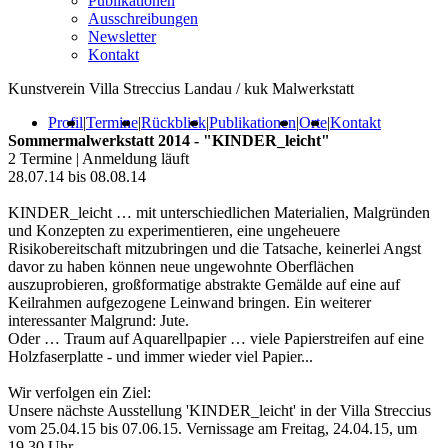
Publikationen
Ausschreibungen
Newsletter
Kontakt
Kunstverein Villa Streccius Landau / kuk Malwerkstatt
Profil
|
Termine
|
Rückblick
|
Publikationen
|
Orte
|
Kontakt
Sommermalwerkstatt 2014 - "KINDER_leicht"
2 Termine | Anmeldung läuft
28.07.14 bis 08.08.14
KINDER_leicht … mit unterschiedlichen Materialien, Malgründen
und Konzepten zu experimentieren, eine ungeheuere
Risikobereitschaft mitzubringen und die Tatsache, keinerlei Angst
davor zu haben können neue ungewohnte Oberflächen
auszuprobieren, großformatige abstrakte Gemälde auf eine auf
Keilrahmen aufgezogene Leinwand bringen. Ein weiterer
interessanter Malgrund: Jute.
Oder … Traum auf Aquarellpapier … viele Papierstreifen auf eine
Holzfaserplatte - und immer wieder viel Papier...
Wir verfolgen ein Ziel:
Unsere nächste Ausstellung 'KINDER_leicht' in der Villa Streccius
vom 25.04.15 bis 07.06.15. Vernissage am Freitag, 24.04.15, um
19.30 Uhr.