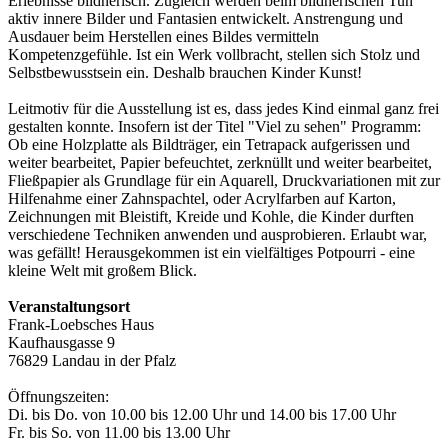
Erlebnisse bildnerisch. Zugleich werden beim bildnerischen Tun
aktiv innere Bilder und Fantasien entwickelt. Anstrengung und
Ausdauer beim Herstellen eines Bildes vermitteln
Kompetenzgefühle. Ist ein Werk vollbracht, stellen sich Stolz und
Selbstbewusstsein ein. Deshalb brauchen Kinder Kunst!
Leitmotiv für die Ausstellung ist es, dass jedes Kind einmal ganz frei
gestalten konnte. Insofern ist der Titel "Viel zu sehen" Programm:
Ob eine Holzplatte als Bildträger, ein Tetrapack aufgerissen und
weiter bearbeitet, Papier befeuchtet, zerknüllt und weiter bearbeitet,
Fließpapier als Grundlage für ein Aquarell, Druckvariationen mit zur
Hilfenahme einer Zahnspachtel, oder Acrylfarben auf Karton,
Zeichnungen mit Bleistift, Kreide und Kohle, die Kinder durften
verschiedene Techniken anwenden und ausprobieren. Erlaubt war,
was gefällt! Herausgekommen ist ein vielfältiges Potpourri - eine
kleine Welt mit großem Blick.
Veranstaltungsort
Frank-Loebsches Haus
Kaufhausgasse 9
76829 Landau in der Pfalz
Öffnungszeiten:
Di. bis Do. von 10.00 bis 12.00 Uhr und 14.00 bis 17.00 Uhr
Fr. bis So. von 11.00 bis 13.00 Uhr