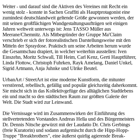
Weiter - und darauf sind die Aktiven des Vereines mit Recht ein
wenig stolz - konnte in Sachen Graffiti als Hauptprotagonist eine
zumindest deutschlandweit geltende Größe gewonnen werden, der
mit seinen großflächigen Wandgestaltungsaufträgen seit einigen
Jahren weltweit unterwegs ist: Jens TASSO Müller aus
Meerane/Chemnitz. Als Mitbegründer der Gruppe Ma'Claim
verschrieb er sich der fotorealistischen Darstellungsweise mit den
Mitteln der Spraydose. Praktisch um seine Arbeiten herum wurde
die Gesamtschau drapiert, in welcher weiterhin ausstellen: Iven
Einszehn, Moritz Schwall, Till Heim, Carl Kenz, Gerti Hauptführer,
Linda Flottow, Christoph Fuhrken, Rayk Amelang, Daniel Unkel,
Sigrid Artmann, Anja Juhnke und Ulrike Beutel.
UrbanArt / StreetArt ist eine moderne Kunstform, die mitunter
verstörend, rebellisch, gefällig und populär gleichzeitig daherkommt.
Sie mischt sich in das Kollektivgefüge des alltäglichen Stadtlebens
ein und macht so den städtischen Raum zur größten Galerie der
Welt. Die Stadt wird zur Leinwand.
Die Vernissage wird im Zusammenwirken der Einführung des
stellvertretenden Vorstandes Andreas Hella und des Bürgermeisters
Dr. Dennis Nitsche gewürzt mit der Laudatio Dr. Chris Gerbings
(freie Kuratorin) und sodann aufgemischt durch die Hipp-Hopp-
Truppe "Breakbrothers", eine äußerst quirlig agierende Break-