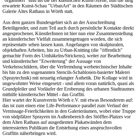
"organisiert" sind als die der klassischen Kunst-Szene, nun die lang
erwartete Kunst-Schau "UrbanArt" in den Räumen der Städtischen
Galerie Altes Rathaus in Wörth statt.
Aus dem ganzen Bundesgebiet sich an der Ausschreibung
Beteiligender, und zum Teil auch durch persönliche Kontakte direkt
angesprochener, KünstlerInnen ist hier nun eine Zusammenstellung
an künstlerischer Vielfalt zusammengetragen worden, die sich
repräsentativ sehen lassen kann. Angefangen von skulpturalen,
objekthaften Arbeiten, hin zu Urban-Knitting (die "öffentlich"
gemachte Form des Umhäkelns/Strickens), weiter zur Bearbeitung
und künstlerischer "Erweiterung" der Aussage von
Verkehrsschildern, über die Verfremdung werbetechnischer Inhalte
bis hin zu den sogenannten Stencils-Schablonen-basierter Malerei
(Spraytechnik) mit neuartig erlangter Ästhetik. Die Kollage wird in
ungewohnter Weise eingesetzt - und allem voran natürlich, quasi als
Grundpfeiler und Vorläufer der Eroberung des urbanen Stadtraumes
mithilfe künstlerischer Mittel - das Graffiti.
Hier wartet der Kunstverein Wörth e.V. mit etwas Besonderem auf:
das ist zum einen eine Life-Performance parallel zum Verlauf der
Vernissage-Feierlichkeiten in den Galerieräumen, wobei eine Truppe
von südpfälzer Sprayern im Außenbereich des Stöffler-Platzes vor
dem Alten Rathaus auf ausgedienten Plakatwänden dem
interessierten Publikum die Entstehung eines anspruchsvollen
Graffitis näherbringen wird.