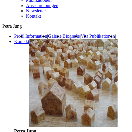
Publikationen
Ausschreibungen
Newsletter
Kontakt
Petra Jung
Profil
|
Information
|
Galerie
|
Biografie
|
Vita
|
Publikationen
|
Kontakt
Petra Jung