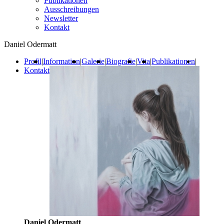
Publikationen
Ausschreibungen
Newsletter
Kontakt
Daniel Odermatt
Profil
|
Information
|
Galerie
|
Biografie
|
Vita
|
Publikationen
|
Kontakt
Daniel Odermatt