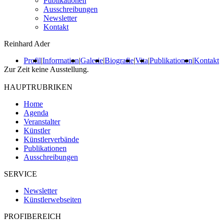
Publikationen
Ausschreibungen
Newsletter
Kontakt
Reinhard Ader
Profil
|
Information
|
Galerie
|
Biografie
|
Vita
|
Publikationen
|
Kontakt
Zur Zeit keine Ausstellung.
HAUPTRUBRIKEN
Home
Agenda
Veranstalter
Künstler
Künstlerverbände
Publikationen
Ausschreibungen
SERVICE
Newsletter
Künstlerwebseiten
PROFIBEREICH