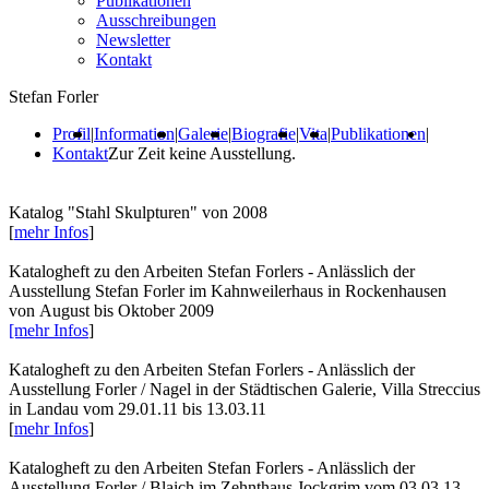
Publikationen
Ausschreibungen
Newsletter
Kontakt
Stefan Forler
Profil
|
Information
|
Galerie
|
Biografie
|
Vita
|
Publikationen
|
Kontakt
Zur Zeit keine Ausstellung.
Katalog "Stahl Skulpturen" von 2008
[
mehr Infos
]
Katalogheft zu den Arbeiten Stefan Forlers - Anlässlich der
Ausstellung Stefan Forler im Kahnweilerhaus in Rockenhausen
von August bis Oktober 2009
[mehr Infos
]
Katalogheft zu den Arbeiten Stefan Forlers - Anlässlich der
Ausstellung Forler / Nagel in der Städtischen Galerie, Villa Streccius
in Landau vom 29.01.11 bis 13.03.11
[
mehr Infos
]
Katalogheft zu den Arbeiten Stefan Forlers - Anlässlich der
Ausstellung Forler / Blaich im Zehnthaus Jockgrim vom 03.03.13