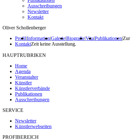
Publikationen
Ausschreibungen
Newsletter
Kontakt
Oliver Schollenberger
Profil
|
Information
|
Galerie
|
Biografie
|
Vita
|
Publikationen
|
Zur
Kontakt
Zeit keine Ausstellung.
HAUPTRUBRIKEN
Home
Agenda
Veranstalter
Künstler
Künstlerverbände
Publikationen
Ausschreibungen
SERVICE
Newsletter
Künstlerwebseiten
PROFIBEREICH