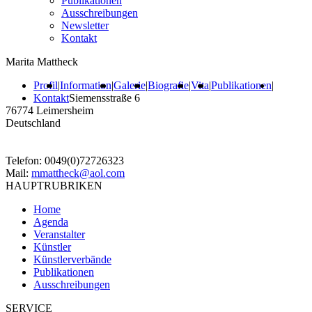
Publikationen
Ausschreibungen
Newsletter
Kontakt
Marita Mattheck
Profil
|
Information
|
Galerie
|
Biografie
|
Vita
|
Publikationen
|
Kontakt
Siemensstraße 6
76774 Leimersheim
Deutschland
Telefon: 0049(0)72726323
Mail:
mmattheck@aol.com
HAUPTRUBRIKEN
Home
Agenda
Veranstalter
Künstler
Künstlerverbände
Publikationen
Ausschreibungen
SERVICE