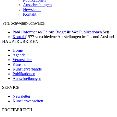
Publikationen
Ausschreibungen
Newsletter
Kontakt
Vera Schwehm-Schwarze
Profil
|
Information
|
Galerie
|
Biografie
|
Vita
|
Publikationen
|
Seit
Kontakt
1977 verschiedene Ausstellungen im In- und Ausland.
HAUPTRUBRIKEN
Home
Agenda
Veranstalter
Künstler
Künstlerverbände
Publikationen
Ausschreibungen
SERVICE
Newsletter
Künstlerwebseiten
PROFIBEREICH