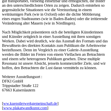
gut transportabel, vielseitig einsetzbar und ermöglichen, die Bilder
an den unterschiedlichsten Orten zu zeigen. Dadurch entstehen so
gegensätzliche Situationen wie die Vereinzelung in einem
weiträumigen Park (wie in Oxford) oder die dichte Möblierung
eines engen Stadtraumes (wie in Baden-Baden) oder die irritierende
Veränderung alter Mauern (wie in Nördlingen).
Nach Möglichkeit präsentieren sich die beteiligten Künstlerinnen
und Künstler zeitgleich in einer Ausstellung mit ihren sonstigen
Werken. Dabei wird deutlich, wie das Ausmaß des Formats und das
Bewußtsein des direkten Kontakts zum Publikum die Arbeitsweise
beeinflussen. Denn im Vergleich zu einer Galerie-Ausstellung
werden die Bilder im Freien von einem Vielfachen an Betrachtern
und einem sehr heterogenen Publikum gesehen. Diese multiple
Resonanz ist unsere Absicht, jenseits kommerzieller Ziele, und wir
hoffen, den Betrachtern die Lust daran vermitteln zu können.
Weiterer Ausstellungsort :
DFKI GmbH
Trippstadter Straße 122
67663 Kaiserslautern
[
ww.kuenstlerwerkgemeinschaft.de
]
[
www.plakatwandkunst.com
]