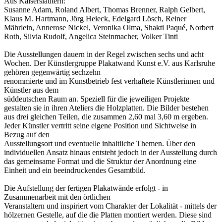
Aus Kaiserslautern:
Susanne Adam, Roland Albert, Thomas Brenner, Ralph Gelbert,
Klaus M. Hartmann, Jörg Heieck, Edelgard Lösch, Reiner
Mährlein, Annerose Nickel, Veronika Olma, Shakti Paqué, Norbert
Roth, Silvia Rudolf, Angelica Steinmacher, Volker Tinti
Die Ausstellungen dauern in der Regel zwischen sechs und acht
Wochen. Der Künstlergruppe Plakatwand Kunst e.V. aus Karlsruhe
gehören gegenwärtig sechzehn
renommierte und im Kunstbetrieb fest verhaftete Künstlerinnen und
Künstler aus dem
süddeutschen Raum an. Speziell für die jeweiligen Projekte
gestalten sie in ihren Ateliers die Holzplatten. Die Bilder bestehen
aus drei gleichen Teilen, die zusammen 2,60 mal 3,60 m ergeben.
Jeder Künstler vertritt seine eigene Position und Sichtweise in
Bezug auf den
Ausstellungsort und eventuelle inhaltliche Themen. Über den
individuellen Ansatz hinaus entsteht jedoch in der Ausstellung durch
das gemeinsame Format und die Struktur der Anordnung eine
Einheit und ein beeindruckendes Gesamtbild.
Die Aufstellung der fertigen Plakatwände erfolgt - in
Zusammenarbeit mit den örtlichen
Veranstaltern und inspiriert vom Charakter der Lokalität - mittels der
hölzernen Gestelle, auf die die Platten montiert werden. Diese sind