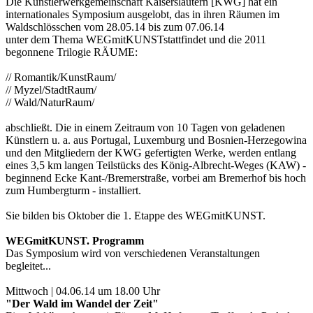
Die Künstlerwerkgemeinschaft Kaiserslautern [KWG] hat ein
internationales Symposium ausgelobt, das in ihren Räumen im
Waldschlösschen vom 28.05.14 bis zum 07.06.14
unter dem Thema WEGmitKUNSTstattfindet und die 2011
begonnene Trilogie RÄUME:
// Romantik/KunstRaum/
// Myzel/StadtRaum/
// Wald/NaturRaum/
abschließt. Die in einem Zeitraum von 10 Tagen von geladenen
Künstlern u. a. aus Portugal, Luxemburg und Bosnien-Herzegowina
und den Mitgliedern der KWG gefertigten Werke, werden entlang
eines 3,5 km langen Teilstücks des König-Albrecht-Weges (KAW) -
beginnend Ecke Kant-/Bremerstraße, vorbei am Bremerhof bis hoch
zum Humbergturm - installiert.
Sie bilden bis Oktober die 1. Etappe des WEGmitKUNST.
WEGmitKUNST. Programm
Das Symposium wird von verschiedenen Veranstaltungen
begleitet...
Mittwoch | 04.06.14 um 18.00 Uhr
"Der Wald im Wandel der Zeit"