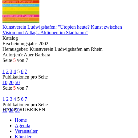
Kunstverein Ludwigshafen: "Utopien heute? Kunst zwischen
Vision und Alltag - Aktionen im Stadtraum"
Katalog
Erscheinungsjahr: 2002
Herausgeber: Kunstverein Ludwigshafen am Rhein
Autor(en): Auer Barbara
Seite
5
von 7
1
2
3
4
5
6
7
Publikationen pro Seite
10
20
50
Seite
5
von 7
1
2
3
4
5
6
7
Publikationen pro Seite
HAUPTRUBRIKEN
10
20
50
Home
Agenda
Veranstalter
Künstler