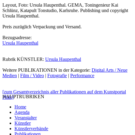
Layout, Foto: Ursula Haupenthal. GEMA, Toningenieur Kai
Schlünz, Katapult Tonstudio, Karlsruhe. Publishing und copyright
Ursula Haupenthal.
Preis zuzüglich Verpackung und Versand.
Bezugsadresse:
Ursula Haupenthal
Rubrik KÜNSTLER:
Ursula Haupenthal
Weitere PUBLIKATIONEN in der Kategorie:
Digital Arts / Neue
Medien
|
Film / Video
|
Fotografie
|
Performance
[zum Gesamtverzeichnis aller Publikationen auf dem Kunstportal
HAUPTRUBRIKEN
Pfalz]
Home
Agenda
Veranstalter
Künstler
Künstlerverbände
Publikationen