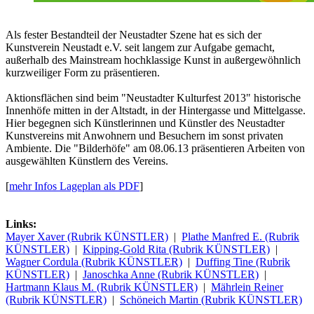
Als fester Bestandteil der Neustadter Szene hat es sich der
Kunstverein Neustadt e.V. seit langem zur Aufgabe gemacht,
außerhalb des Mainstream hochklassige Kunst in außergewöhnlich
kurzweiliger Form zu präsentieren.
Aktionsflächen sind beim "Neustadter Kulturfest 2013" historische
Innenhöfe mitten in der Altstadt, in der Hintergasse und Mittelgasse.
Hier begegnen sich Künstlerinnen und Künstler des Neustadter
Kunstvereins mit Anwohnern und Besuchern im sonst privaten
Ambiente. Die "Bilderhöfe" am 08.06.13 präsentieren Arbeiten von
ausgewählten Künstlern des Vereins.
[
mehr Infos Lageplan als PDF
]
Links:
Mayer Xaver (Rubrik KÜNSTLER)
|
Plathe Manfred E. (Rubrik
KÜNSTLER)
|
Kipping-Gold Rita (Rubrik KÜNSTLER)
|
Wagner Cordula (Rubrik KÜNSTLER)
|
Duffing Tine (Rubrik
KÜNSTLER)
|
Janoschka Anne (Rubrik KÜNSTLER)
|
Hartmann Klaus M. (Rubrik KÜNSTLER)
|
Mährlein Reiner
(Rubrik KÜNSTLER)
|
Schöneich Martin (Rubrik KÜNSTLER)