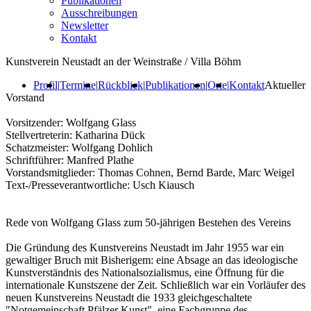
Publikationen
Ausschreibungen
Newsletter
Kontakt
Kunstverein Neustadt an der Weinstraße / Villa Böhm
Profil
|
Termine
|
Rückblick
|
Publikationen
|
Orte
|
Kontakt
Aktueller
Vorstand
Vorsitzender: Wolfgang Glass
Stellvertreterin: Katharina Dück
Schatzmeister: Wolfgang Dohlich
Schriftführer: Manfred Plathe
Vorstandsmitglieder: Thomas Cohnen, Bernd Barde, Marc Weigel
Text-/Presseverantwortliche: Usch Kiausch
Rede von Wolfgang Glass zum 50-jährigen Bestehen des Vereins
Die Gründung des Kunstvereins Neustadt im Jahr 1955 war ein
gewaltiger Bruch mit Bisherigem: eine Absage an das ideologische
Kunstverständnis des Nationalsozialismus, eine Öffnung für die
internationale Kunstszene der Zeit. Schließlich war ein Vorläufer des
neuen Kunstvereins Neustadt die 1933 gleichgeschaltete
"Notgemeinschaft Pfälzer Kunst", eine Fachgruppe des