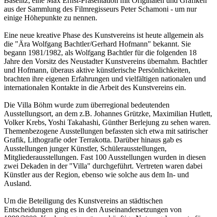
Baselitz; eine Max Ernst-Präsentation mit Originalen und Grafiken
aus der Sammlung des Filmregisseurs Peter Schamoni - um nur
einige Höhepunkte zu nennen.
Eine neue kreative Phase des Kunstvereins ist heute allgemein als
die "Ära Wolfgang Bachtler/Gerhard Hofmann" bekannt. Sie
begann 1981/1982, als Wolfgang Bachtler für die folgenden 18
Jahre den Vorsitz des Neustadter Kunstvereins übernahm. Bachtler
und Hofmann, überaus aktive künstlerische Persönlichkeiten,
brachten ihre eigenen Erfahrungen und vielfältigen nationalen und
internationalen Kontakte in die Arbeit des Kunstvereins ein.
Die Villa Böhm wurde zum überregional bedeutenden
Ausstellungsort, an dem z.B. Johannes Grützke, Maximilian Hutlett,
Volker Krebs, Yoshi Takahashi, Günther Berlejung zu sehen waren.
Themenbezogene Ausstellungen befassten sich etwa mit satirischer
Grafik, Lithografie oder Terrakotta. Darüber hinaus gab es
Ausstellungen junger Künstler, Schülerausstellungen,
Mitgliederausstellungen. Fast 100 Ausstellungen wurden in diesen
zwei Dekaden in der "Villa" durchgeführt. Vertreten waren dabei
Künstler aus der Region, ebenso wie solche aus dem In- und
Ausland.
Um die Beteiligung des Kunstvereins an städtischen
Entscheidungen ging es in den Auseinandersetzungen von