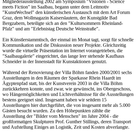
Mitgliederausstellung 2002 am Symposium "Visionen - Science
meets Fiction" im Saalbau, begann unter dem Leitmotiv
"KunstWechsel" den künstlerischen Austausch mit dem Art Forum
Graz, dem Wollmagazin Kaiserslautern, der Kunstgilde Bad
Bergzabern, beteiligte sich an den "Kultursommern Rheinland-
Pfalz" und am "Erlebnistag Deutsche Weinstraße".
Ein Künstlerstammtisch, der einmal im Monat tagt, sorgt für schnelle
Kommunikation und die Diskussion neuer Projekte. Gleichzeitig
wurde die virtuelle Präsentation im Internet vorangetrieben, die
"Saalbaugalerie" eingerichtet, das lange leer stehende Kaufhaus
Schneider in der Innenstadt für Kunstaktionen genutzt.
Während der Renovierung der Villa Böhm fanden 2000/2001 sechs
Ausstellungen in den Räumen der Sparkasse Rhein Haardt im
Ägyptenpfad statt, bis der Kunstverein 2003 in die Villa Böhm
zurückkehren konnte, und zwar, wie gewünscht, ins Obergeschoss,
wo Hängemöglichkeiten und Lichtverhältnisse für die Ausstellungen
bestens geeignet sind. Insgesamt haben wir seitdem 15
Ausstellungen hier durchgeführt, die von insgesamt mehr als 5.000
Gästen besucht wurden. Zu den Höhepunkten zählte die
Ausstellung der "Bilder vom Menschen" im Jahre 2004 - die
großformatigen Skulpturen Prof. Gunther Stillings, deren Transport
und Aufstellung Einiges an Logistik, Zeit und Kosten abverlangte.