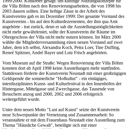
1999/2000. Konkreter gesagt: um künftige Nutzungskonzepte für
die Villa Böhm nach den Renovierungsarbeiten, die von 1998 bis
2003 dauern sollten. Eine heftige Zäsur in der Arbeit des
Kunstvereins gab es im Dezember 1999: Der gesamte Vorstand des
Kunstvereins - bis auf den Kulturdezernenten, der ihm qua Amt
angehörte - trat zurück, denn er sah die Ausstellungsmöglichkeiten
nicht mehr gewährleistet, sollte der Kunstverein die Räume im
Obergeschoss der Villa nicht mehr nutzen können. Im März 2000
wählte die Mitgliederversammlung einen neuen Vorstand auf zwei
Jahre, dem ich selbst, Alexandra Koch, Petra Loer, Tine Duffing,
Reneé Spitzner, André Bayer und Lutz Frisch angehörten.
Vom Museum auf die Straße: Wegen Renovierung der Villa Böhm
konnten dort ab April 1998 keine Ausstellungen mehr stattfinden.
Stattdessen förderte der Kunstverein Neustadt mit einer großzügigen
Geldspende die sommerliche "Hofkultur" - ein eintägiges,
interdisziplinäres Kunst- und Kulturfestival in den Innenhöfen der
Hintergasse, Mittelgasse und Zwerchgasse, das Tausende von
Besuchern anzog und 2000, 2002 und 2006 erfolgreich
weitergeführt wurde.
Unter dem neuen Motto "Lust auf Kunst" setzte der Kunstverein
neue Schwerpunkte der Vernetzung und Zusammenarbeit: So
veranstaltete er mit dem Frauenhaus Neustadt eine Ausstellung zum
Thema "Häusliche Gewalt", beteiligte sich mit einer