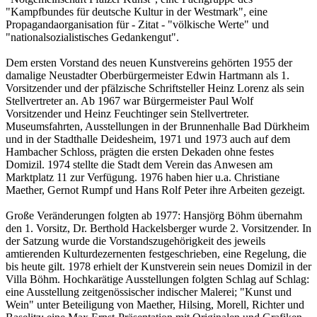
"Kampfbundes für deutsche Kultur in der Westmark", eine
Propagandaorganisation für - Zitat - "völkische Werte" und
"nationalsozialistisches Gedankengut".
Dem ersten Vorstand des neuen Kunstvereins gehörten 1955 der
damalige Neustadter Oberbürgermeister Edwin Hartmann als 1.
Vorsitzender und der pfälzische Schriftsteller Heinz Lorenz als sein
Stellvertreter an. Ab 1967 war Bürgermeister Paul Wolf
Vorsitzender und Heinz Feuchtinger sein Stellvertreter.
Museumsfahrten, Ausstellungen in der Brunnenhalle Bad Dürkheim
und in der Stadthalle Deidesheim, 1971 und 1973 auch auf dem
Hambacher Schloss, prägten die ersten Dekaden ohne festes
Domizil. 1974 stellte die Stadt dem Verein das Anwesen am
Marktplatz 11 zur Verfügung. 1976 haben hier u.a. Christiane
Maether, Gernot Rumpf und Hans Rolf Peter ihre Arbeiten gezeigt.
Große Veränderungen folgten ab 1977: Hansjörg Böhm übernahm
den 1. Vorsitz, Dr. Berthold Hackelsberger wurde 2. Vorsitzender. In
der Satzung wurde die Vorstandszugehörigkeit des jeweils
amtierenden Kulturdezernenten festgeschrieben, eine Regelung, die
bis heute gilt. 1978 erhielt der Kunstverein sein neues Domizil in der
Villa Böhm. Hochkarätige Ausstellungen folgten Schlag auf Schlag:
eine Ausstellung zeitgenössischer indischer Malerei; "Kunst und
Wein" unter Beteiligung von Maether, Hilsing, Morell, Richter und