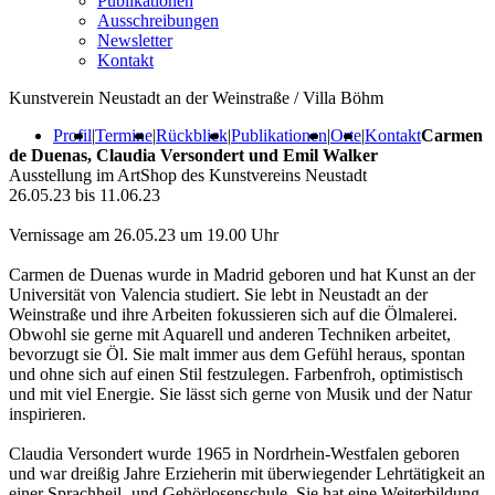
Publikationen
Ausschreibungen
Newsletter
Kontakt
Kunstverein Neustadt an der Weinstraße / Villa Böhm
Profil
|
Termine
|
Rückblick
|
Publikationen
|
Orte
|
Kontakt
Carmen
de Duenas, Claudia Versondert und Emil Walker
Ausstellung im ArtShop des Kunstvereins Neustadt
26.05.23 bis 11.06.23
Vernissage am 26.05.23 um 19.00 Uhr
Carmen de Duenas wurde in Madrid geboren und hat Kunst an der
Universität von Valencia studiert. Sie lebt in Neustadt an der
Weinstraße und ihre Arbeiten fokussieren sich auf die Ölmalerei.
Obwohl sie gerne mit Aquarell und anderen Techniken arbeitet,
bevorzugt sie Öl. Sie malt immer aus dem Gefühl heraus, spontan
und ohne sich auf einen Stil festzulegen. Farbenfroh, optimistisch
und mit viel Energie. Sie lässt sich gerne von Musik und der Natur
inspirieren.
Claudia Versondert wurde 1965 in Nordrhein-Westfalen geboren
und war dreißig Jahre Erzieherin mit überwiegender Lehrtätigkeit an
einer Sprachheil- und Gehörlosenschule. Sie hat eine Weiterbildung