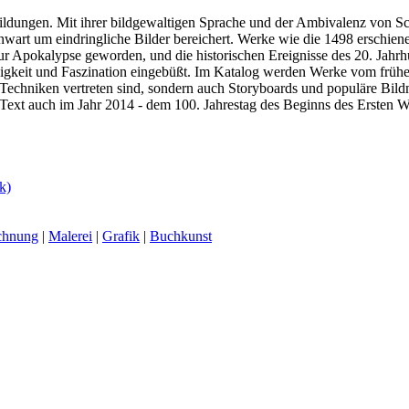
bbildungen. Mit ihrer bildgewaltigen Sprache und der Ambivalenz von 
enwart um eindringliche Bilder bereichert. Werke wie die 1498 erschie
 zur Apokalypse geworden, und die historischen Ereignisse des 20. Jah
igkeit und Faszination eingebüßt. Im Katalog werden Werke vom frühen 
en Techniken vertreten sind, sondern auch Storyboards und populäre B
 Text auch im Jahr 2014 - dem 100. Jahrestag des Beginns des Ersten We
k)
chnung
|
Malerei
|
Grafik
|
Buchkunst