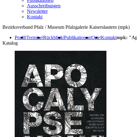
Publikationen
Ausschreibungen
Newsletter
Kontakt
Bezirksverband Pfalz / Museum Pfalzgalerie Kaiserslautern (mpk)
Profil
|
Termine
|
Rückblick
|
Publikationen
|
Orte
|
Kontakt
mpk: "Apo
Katalog