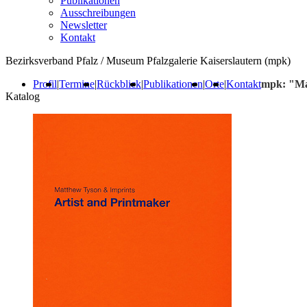
Publikationen
Ausschreibungen
Newsletter
Kontakt
Bezirksverband Pfalz / Museum Pfalzgalerie Kaiserslautern (mpk)
Profil
|
Termine
|
Rückblick
|
Publikationen
|
Orte
|
Kontakt
mpk: "Mat
Katalog