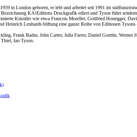
959 in London geboren, er lebt und arbeitet seit 1991 im südfranzösisc
 Bezeichnung KA!Editions Druckgrafik ediert und Tyson führt seitdem
nommierte Künstler wie etwa Francois Morellet, Gottfried Honegger, Da
Heinrich Lenhardt-Stiftung eine ganze Reihe von Editionen Tysons erwe
ling, Frank Badur, John Carter, Julia Farrer, Daniel Goettin, Werner 
 Thiel, Ian Tyson.
k)
rafik