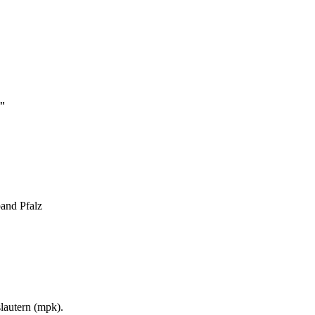
r"
and Pfalz
lautern (mpk).