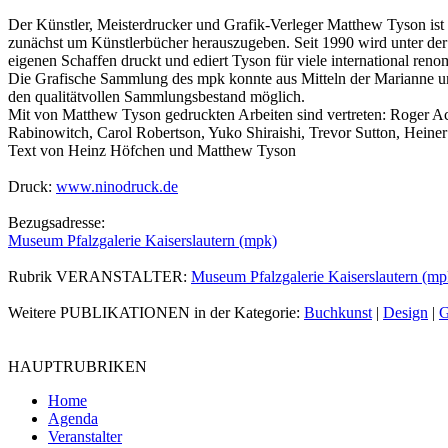
Der Künstler, Meisterdrucker und Grafik-Verleger Matthew Tyson ist 1
zunächst um Künstlerbücher herauszugeben. Seit 1990 wird unter der
eigenen Schaffen druckt und ediert Tyson für viele international re
Die Grafische Sammlung des mpk konnte aus Mitteln der Marianne und 
den qualitätvollen Sammlungsbestand möglich.
Mit von Matthew Tyson gedruckten Arbeiten sind vertreten: Roger Ack
Rabinowitch, Carol Robertson, Yuko Shiraishi, Trevor Sutton, Heiner
Text von Heinz Höfchen und Matthew Tyson
Druck:
www.ninodruck.de
Bezugsadresse:
Museum Pfalzgalerie Kaiserslautern (mpk)
Rubrik VERANSTALTER:
Museum Pfalzgalerie Kaiserslautern (mp
Weitere PUBLIKATIONEN in der Kategorie:
Buchkunst
|
Design
|
G
HAUPTRUBRIKEN
Home
Agenda
Veranstalter