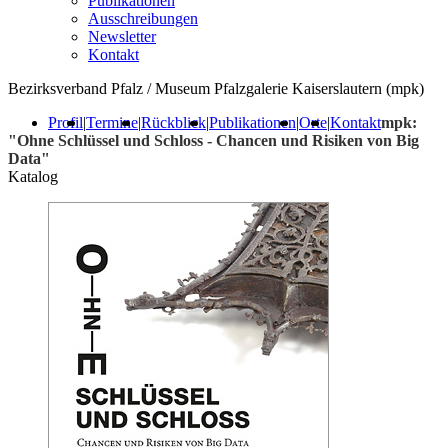
Publikationen
Ausschreibungen
Newsletter
Kontakt
Bezirksverband Pfalz / Museum Pfalzgalerie Kaiserslautern (mpk)
Profil
|
Termine
|
Rückblick
|
Publikationen
|
Orte
|
Kontakt
mpk:
"Ohne Schlüssel und Schloss - Chancen und Risiken von Big
Data"
Katalog