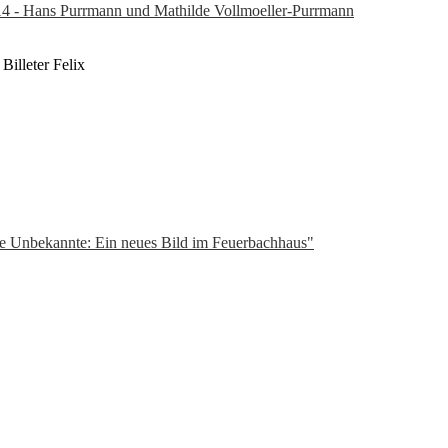
14 - Hans Purrmann und Mathilde Vollmoeller-Purrmann
illeter Felix
ne Unbekannte: Ein neues Bild im Feuerbachhaus"