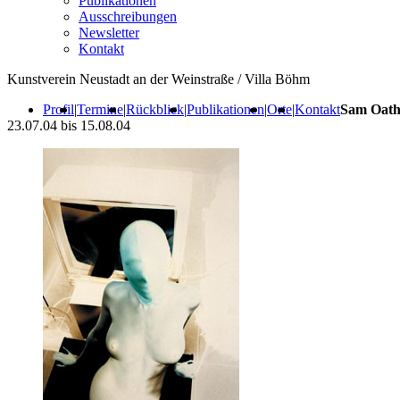
Publikationen
Ausschreibungen
Newsletter
Kontakt
Kunstverein Neustadt an der Weinstraße / Villa Böhm
Profil
|
Termine
|
Rückblick
|
Publikationen
|
Orte
|
Kontakt
Sam Oath
23.07.04 bis 15.08.04