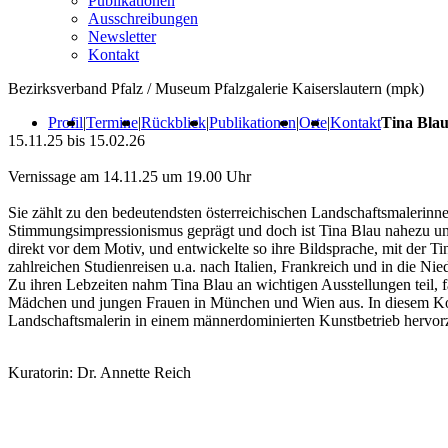
Publikationen
Ausschreibungen
Newsletter
Kontakt
Bezirksverband Pfalz / Museum Pfalzgalerie Kaiserslautern (mpk)
Profil
|
Termine
|
Rückblick
|
Publikationen
|
Orte
|
Kontakt
Tina Blau
15.11.25 bis 15.02.26
Vernissage am 14.11.25 um 19.00 Uhr
Sie zählt zu den bedeutendsten österreichischen Landschaftsmalerinnen
Stimmungsimpressionismus geprägt und doch ist Tina Blau nahezu unbeka
direkt vor dem Motiv, und entwickelte so ihre Bildsprache, mit der
zahlreichen Studienreisen u.a. nach Italien, Frankreich und in die Nie
Zu ihren Lebzeiten nahm Tina Blau an wichtigen Ausstellungen teil, 
Mädchen und jungen Frauen in München und Wien aus. In diesem Kontex
Landschaftsmalerin in einem männerdominierten Kunstbetrieb hervorz
Kuratorin: Dr. Annette Reich