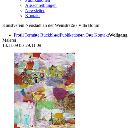
Publikationen
Ausschreibungen
Newsletter
Kontakt
Kunstverein Neustadt an der Weinstraße / Villa Böhm
Profil
|
Termine
|
Rückblick
|
Publikationen
|
Orte
|
Kontakt
Wolfgang
Malerei
13.11.09 bis 29.11.09