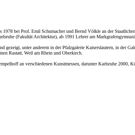
is 1978 bei Prof. Emil Schumacher und Bernd Völkle an der Staatlich
Karlsruhe (Fakultät Architektur), ab 1991 Lehrer am Markgrafengymnas
d gezeigt, unter anderem in der Pfalzgalerie Kaiserslautern, in der G
einen Rastatt, Weil am Rhein und Oberkirch.
Tempelhoff an verschiedenen Kunstmessen, darunter Karlsruhe 2000, K