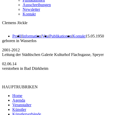
Publikationen
Ausschreibungen
Newsletter
Kontakt
Clemens Jöckle
Profil
|
Information
|
Vita
|
Publikationen
|
Kontakt
15.05.1950
geboren in Wasserlos
2001-2012
Leitung der Städtischen Galerie Kulturhof Flachsgasse, Speyer
02.06.14
verstorben in Bad Dürkheim
HAUPTRUBRIKEN
Home
Agenda
Veranstalter
Künstler
Künstlerverbände