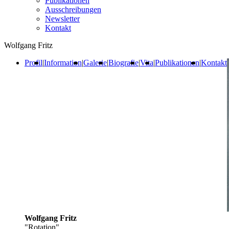
Publikationen
Ausschreibungen
Newsletter
Kontakt
Wolfgang Fritz
Profil
|
Information
|
Galerie
|
Biografie
|
Vita
|
Publikationen
|
Kontakt
Wolfgang Fritz
"Rotation"