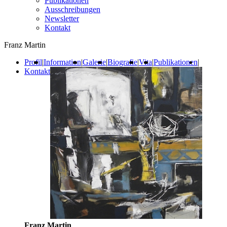
Publikationen
Ausschreibungen
Newsletter
Kontakt
Franz Martin
Profil
|
Information
|
Galerie
|
Biografie
|
Vita
|
Publikationen
|
Kontakt
Franz Martin