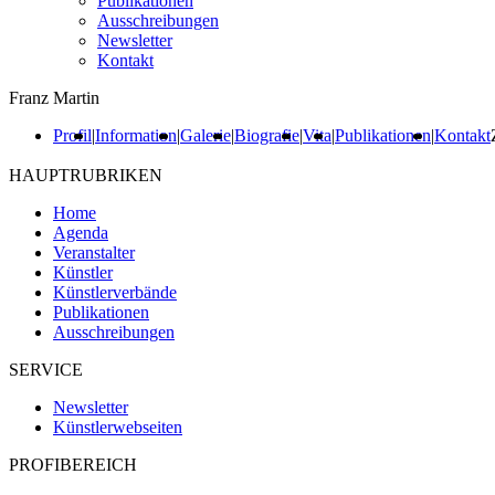
Publikationen
Ausschreibungen
Newsletter
Kontakt
Franz Martin
Profil
|
Information
|
Galerie
|
Biografie
|
Vita
|
Publikationen
|
Kontakt
HAUPTRUBRIKEN
Home
Agenda
Veranstalter
Künstler
Künstlerverbände
Publikationen
Ausschreibungen
SERVICE
Newsletter
Künstlerwebseiten
PROFIBEREICH