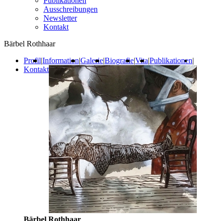
Publikationen
Ausschreibungen
Newsletter
Kontakt
Bärbel Rothhaar
Profil
|
Information
|
Galerie
|
Biografie
|
Vita
|
Publikationen
|
Kontakt
Bärbel Rothhaar