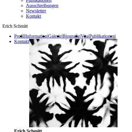
Publikationen
Ausschreibungen
Newsletter
Kontakt
Erich Schmitt
Profil
|
Information
|
Galerie
|
Biografie
|
Vita
|
Publikationen
|
Kontakt
Erich Schmitt