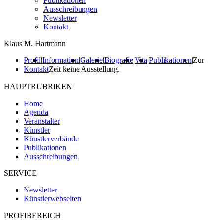
Publikationen
Ausschreibungen
Newsletter
Kontakt
Klaus M. Hartmann
Profil
|
Information
|
Galerie
|
Biografie
|
Vita
|
Publikationen
|
Zur
Kontakt
Zeit keine Ausstellung.
HAUPTRUBRIKEN
Home
Agenda
Veranstalter
Künstler
Künstlerverbände
Publikationen
Ausschreibungen
SERVICE
Newsletter
Künstlerwebseiten
PROFIBEREICH