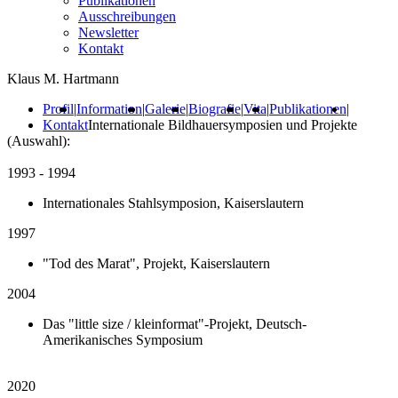
Publikationen
Ausschreibungen
Newsletter
Kontakt
Klaus M. Hartmann
Profil
|
Information
|
Galerie
|
Biografie
|
Vita
|
Publikationen
|
Kontakt
Internationale Bildhauersymposien und Projekte
(Auswahl):
1993 - 1994
Internationales Stahlsymposion, Kaiserslautern
1997
"Tod des Marat", Projekt, Kaiserslautern
2004
Das "little size / kleinformat"-Projekt, Deutsch-
Amerikanisches Symposium
2020